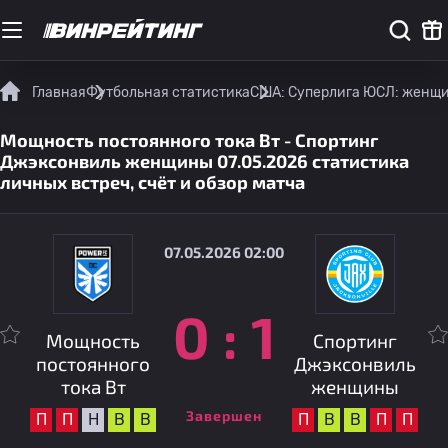
Главная
Футбольная статистика
США: Суперлига ЮСЛ: женщ
Мощность постоянного тока Вт - Спортинг
Джэксонвиль женщины 07.05.2026 статистика
личных встреч, счёт и обзор матча
07.05.2026 02:00
0
:
1
Мощность
Спортинг
постоянного
Джэксонвиль
тока Вт
женщины
Завершен
П
П
Н
В
В
П
В
В
П
П