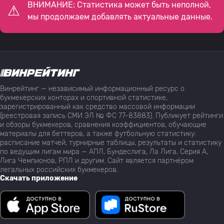
ВНИМАНИЕ: Статистика может быть неполной,
мы продолжаем добавлять актуальные данные.
Винрейтинг — независимый информационный ресурс о
букмекерских конторах и спортивной статистике,
зарегистрированный как средство массовой информации
(реестровая запись СМИ ЭЛ № ФС 77-83883). Публикует рейтинги
и обзоры букмекеров, сравнения коэффициентов, обучающие
материалы для беттеров, а также футбольную статистику:
расписание матчей, турнирные таблицы, результаты и статистику
по ведущим лигам мира — АПЛ, Бундеслига, Ла Лига, Серия А,
Лига Чемпионов, РПЛ и другим. Сайт является партнёром
легальных российских букмекеров.
Скачать приложение