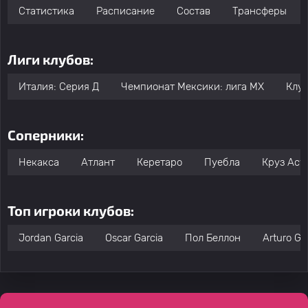
Статистика
Расписание
Состав
Трансферы
Лиги клубов:
Италия: Серия Д
Чемпионат Мексики: лига МХ
Клу
Соперники:
Некакса
Атлант
Керетаро
Пуебла
Круз Асу
Топ игроки клубов:
Jordan Garcia
Oscar Garcia
Пол Беллон
Arturo Go