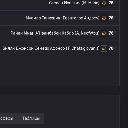
Стеван Йоветич
(M. Maric)
78 '
Муамер Танкович
(Евангелос Андреу)
78 '
Райан Ммаи А'Нвамбебен Кабир
(A. Neofytou)
78 '
Вилли Джонсон Семедо Афонсо
(T. Chatzigiovanis)
78 '
нсферы
Таблицы