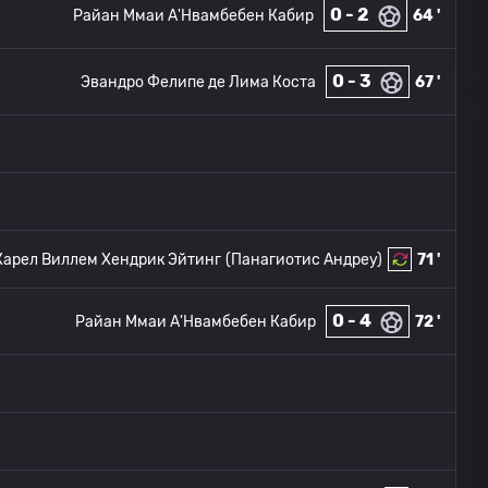
0 - 2
Райан Ммаи А'Нвамбебен Кабир
64 '
0 - 3
Эвандро Фелипе де Лима Коста
67 '
Карел Виллем Хендрик Эйтинг
(Панагиотис Андреу)
71 '
0 - 4
Райан Ммаи А'Нвамбебен Кабир
72 '