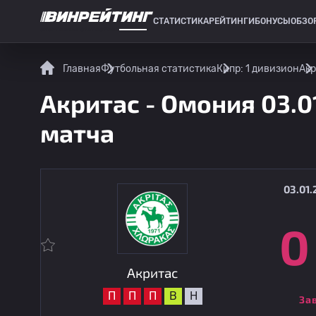
СТАТИСТИКА
РЕЙТИНГИ
БОНУСЫ
ОБЗО
СПОРТИВНАЯ СТАТИСТИКА
Главная
Футбольная статистика
Кипр: 1 дивизион
Акр
Акритас - Омония 03.0
матча
03.01.
0
Акритас
П
П
П
В
Н
За