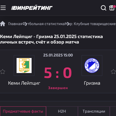
Главная
Футбольная статистика
Мир: Клубные товарищеские
Кеми Лейпциг - Гризма 25.01.2025 статистика
личных встреч, счёт и обзор матча
25.01.2025 15:00
5
:
0
Кеми Лейпциг
Гризма
Завершен
Предматчевые факты
Н2Н
Трансляции