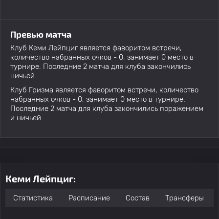
Превью матча
Клуб Кеми Лейпциг является фаворитом встречи,
количество набранных очков - 0, занимает 0 место в
турнире. Последние 2 матча для клуба закончились
ничьей.
Клуб Гризма является фаворитом встречи, количество
набранных очков - 0, занимает 0 место в турнире.
Последние 2 матча для клуба закончились поражением
и ничьей.
Кеми Лейпциг:
Статистика
Расписание
Состав
Трансферы