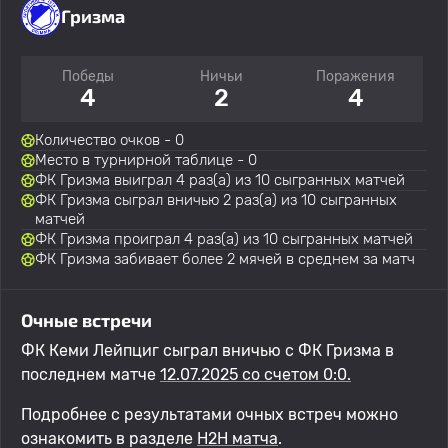
Гризма
Победы
Ничьи
Поражения
4
2
4
Количество очков - 0
Место в турнирной таблице - 0
ФК Гризма выиграл 4 раз(а) из 10 сыгранных матчей
ФК Гризма сыграл вничью 2 раз(а) из 10 сыгранных
матчей
ФК Гризма проиграл 4 раз(а) из 10 сыгранных матчей
ФК Гризма забивает более 2 мячей в среднем за матч
Очные встречи
ФК Кеми Лейпциг сыграл вничью с ФК Гризма в
последнем матче
12.07.2025 со счетом 0:0.
Подробнее с результатами очных встреч можно
ознакомить в разделе
H2H матча
.