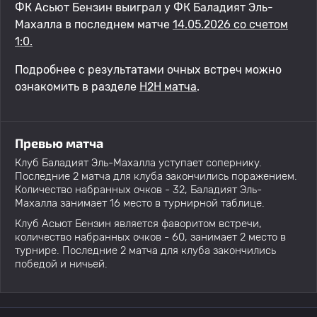
ФК Асьют Бензин выиграл у ФК Баладият Эль-
Махалла в последнем матче
14.05.2026 со счетом
1:0.
Подробнее с результатами очных встреч можно
ознакомить в разделе
H2H матча
.
Превью матча
Клуб Баладият Эль-Махалла уступает сопернику.
Последние 2 матча для клуба закончились поражением.
Количество набранных очков - 32, Баладият Эль-
Махалла занимает 16 место в турнирной таблице.
Клуб Асьют Бензин является фаворитом встречи,
количество набранных очков - 60, занимает 2 место в
турнире. Последние 2 матча для клуба закончились
победой и ничьей.