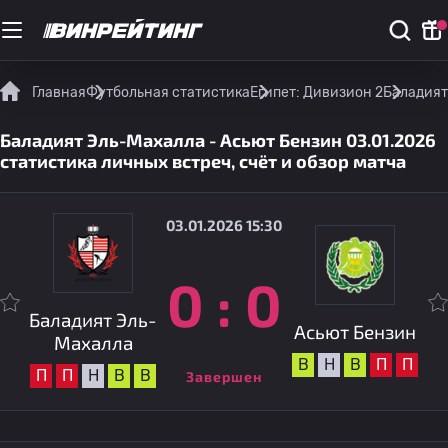
Главная
Футбольная статистика
Египет: Дивизион 2
Баладият
Баладият Эль-Махалла - Асьют Бензин 03.01.2026
статистика личных встреч, счёт и обзор матча
03.01.2026 15:30
0
:
0
Баладият Эль-
Асьют Бензин
Махалла
В
Н
В
П
П
П
П
Н
В
В
Завершен