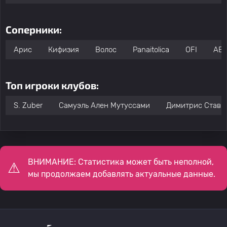
Соперники:
Арис
Кифизия
Волос
Panaitolica
OFI
AEL
Топ игроки клубов:
S. Zuber
Самуэль Ален Мутуссами
Димитрис Ставр
ВНИМАНИЕ: Статистика может быть неполной,
мы продолжаем добавлять актуальные данные.