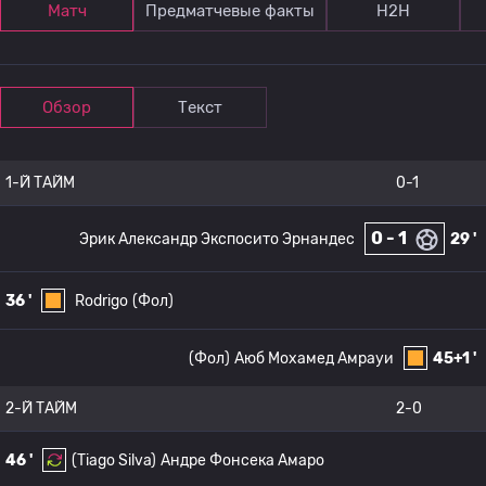
Матч
Предматчевые факты
Н2Н
Обзор
Текст
1-Й ТАЙМ
0-1
0 - 1
Эрик Александр Экспосито Эрнандес
29 '
36 '
Rodrigo
(Фол)
(Фол)
Аюб Мохамед Амрауи
45+1 '
2-Й ТАЙМ
2-0
46 '
(Tiago Silva)
Андре Фонсека Амаро