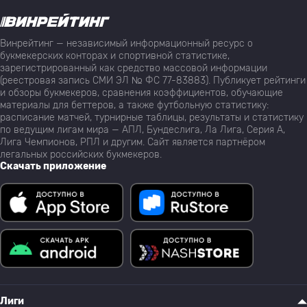
Винрейтинг — независимый информационный ресурс о
букмекерских конторах и спортивной статистике,
зарегистрированный как средство массовой информации
(реестровая запись СМИ ЭЛ № ФС 77-83883). Публикует рейтинги
и обзоры букмекеров, сравнения коэффициентов, обучающие
материалы для беттеров, а также футбольную статистику:
расписание матчей, турнирные таблицы, результаты и статистику
по ведущим лигам мира — АПЛ, Бундеслига, Ла Лига, Серия А,
Лига Чемпионов, РПЛ и другим. Сайт является партнёром
легальных российских букмекеров.
Скачать приложение
Лиги