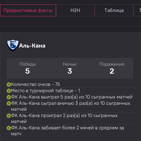
Предматчевые факты
Н2Н
Таблица
Аль-Кана
Победы
Ничьи
Поражения
5
3
2
Количество очков - 75
Место в турнирной таблице - 1
ФК Аль-Кана выиграл 5 раз(а) из 10 сыгранных матчей
ФК Аль-Кана сыграл вничью 3 раз(а) из 10 сыгранных
матчей
ФК Аль-Кана проиграл 2 раз(а) из 10 сыгранных
матчей
ФК Аль-Кана забивает более 2 мячей в среднем за
матч