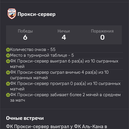
Прокси-сервер
Победы
Ничьи
Поражения
6
4
0
Количество очков - 55
Место в турнирной таблице - 5
ФК Прокси-сервер выиграл 6 раз(а) из 10 сыгранных
матчей
ФК Прокси-сервер сыграл вничью 4 раз(а) из 10
сыгранных матчей
ФК Прокси-сервер проиграл 0 раз(а) из 10 сыгранных
матчей
ФК Прокси-сервер забивает более 2 мячей в среднем
за матч
Очные встречи
ФК Прокси-сервер выиграл у ФК Аль-Кана в