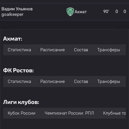
Вадим Ульянов
90’
0
0
Ахмат
goalkeeper
Ахмат:
Статистика
Расписание
Состав
Трансферы
ФК Ростов:
Статистика
Расписание
Состав
Трансферы
Лиги клубов:
Кубок России
Чемпионат России: РПЛ
Клубные то