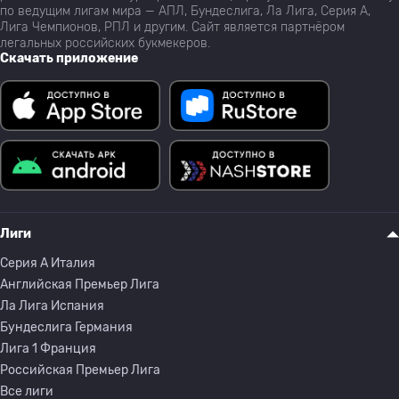
по ведущим лигам мира — АПЛ, Бундеслига, Ла Лига, Серия А,
Лига Чемпионов, РПЛ и другим. Сайт является партнёром
легальных российских букмекеров.
Скачать приложение
Лиги
Серия A Италия
Английская Премьер Лига
Ла Лига Испания
Бундеслига Германия
Лига 1 Франция
Российская Премьер Лига
Все лиги