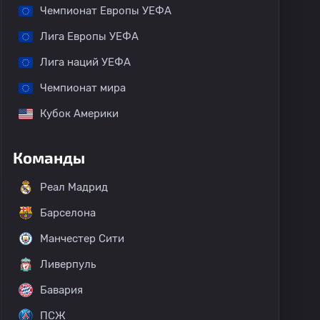
Чемпионат Европы УЕФА
Лига Европы УЕФА
Лига наций УЕФА
Чемпионат мира
Кубок Америки
Команды
Реал Мадрид
Барселона
Манчестер Сити
Ливерпуль
Бавария
ПСЖ