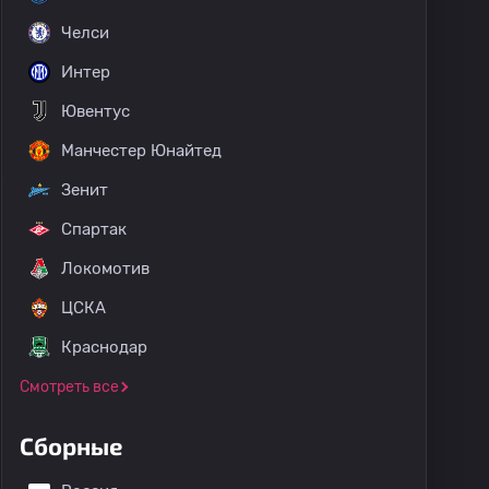
Челси
Интер
Ювентус
Манчестер Юнайтед
Зенит
Спартак
Локомотив
ЦСКА
Краснодар
Смотреть все
Сборные