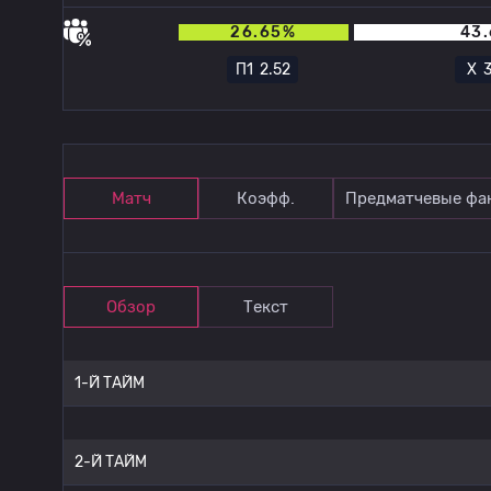
26.65%
43
П1
2.52
Х
3
Матч
Коэфф.
Предматчевые фа
Обзор
Текст
1-Й ТАЙМ
2-Й ТАЙМ