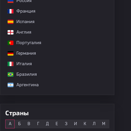
Россия
Франция
Испания
Англия
Португалия
Германия
Италия
Бразилия
Аргентина
Страны
Все
А
Б
В
Г
Д
Е
З
И
К
Л
М
Н
О