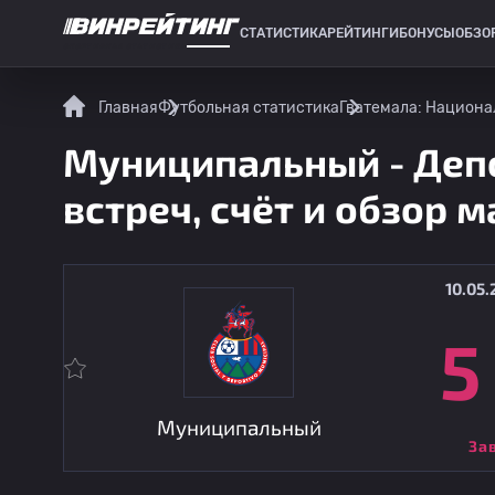
СТАТИСТИКА
РЕЙТИНГИ
БОНУСЫ
ОБЗО
СПОРТИВНАЯ СТАТИСТИКА
Главная
Футбольная статистика
Гватемала: Национа
Муниципальный - Депо
встреч, счёт и обзор м
10.05.
5
Муниципальный
За