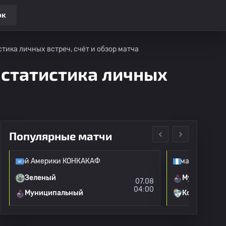
ок
тика личных встреч, счёт и обзор матча
 статистика личных
Популярные матчи
льной Америки КОНКАКАФ
Чемпионат Гватемалы: Лига Нась
Зеленый
Муниципал
07.08
04:00
Муниципальный
Кобан Импе