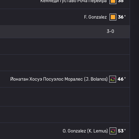
Кеннеди Густаво Роча Перейра
35 '
F. Gonzalez
36 '
3-0
Йонатан Хосуэ Посуэлос Моралес
(J. Bolanos)
46 '
O. Gonzalez
(K. Lemus)
53 '