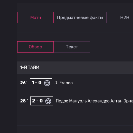
Матч
Предматчевые факты
Н2Н
Обзор
Текст
1-Й ТАЙМ
1 - 0
26 '
J. Franco
2 - 0
28 '
Педро Мануэль Алехандро Алтан Эрн