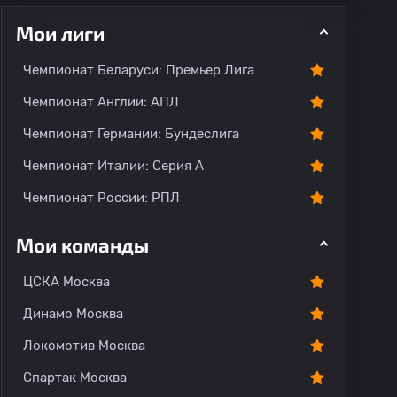
Мои лиги
ментарии
Чемпионат Беларуси: Премьер Лига
Чемпионат Англии: АПЛ
Чемпионат Германии: Бундеслига
Чемпионат Италии: Серия А
Чемпионат России: РПЛ
Мои команды
ЦСКА Москва
Динамо Москва
Локомотив Москва
Спартак Москва