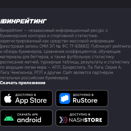
Винрейтинг — независимый информационный ресурс о
букмекерских конторах и спортивной статистике,
зарегистрированный как средство массовой информации
(реестровая запись СМИ ЭЛ № ФС 77-83883). Публикует рейтинги
и обзоры букмекеров, сравнения коэффициентов, обучающие
материалы для беттеров, а также футбольную статистику:
расписание матчей, турнирные таблицы, результаты и статистику
по ведущим лигам мира — АПЛ, Бундеслига, Ла Лига, Серия А,
Лига Чемпионов, РПЛ и другим. Сайт является партнёром
легальных российских букмекеров.
Скачать приложение