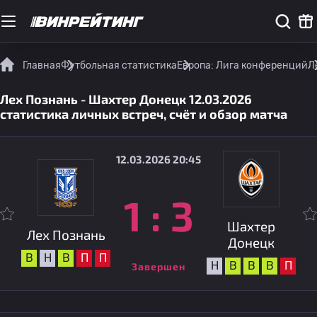
Главная
Футбольная статистика
Европа: Лига конференций
Л
Лех Познань - Шахтер Донецк 12.03.2026
статистика личных встреч, счёт и обзор матча
12.03.2026 20:45
1
:
3
Шахтер
Лех Познань
Донецк
В
Н
В
П
П
Н
В
В
В
П
Завершен