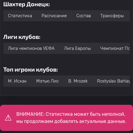
Шахтер Донецк:
Статистика
Расписание
Состав
Трансферы
Лиги клубов:
Лига чемпионов УЕФА
Лига Европы
Чемпионат Пол
Топ игроки клубов:
М. Исхак
Мэтью Лис
B. Mrozek
Rostyslav Bahlay
ВНИМАНИЕ: Статистика может быть неполной,
мы продолжаем добавлять актуальные данные.