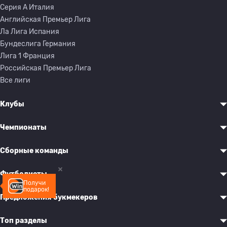
Серия A Италия
Английская Премьер Лига
Ла Лига Испания
Бундеслига Германия
Лига 1 Франция
Российская Премьер Лига
Все лиги
Клубы
Чемпионаты
Сборные команды
Футболисты
Получи
подарок!
Предложения букмекеров
Топ разделы