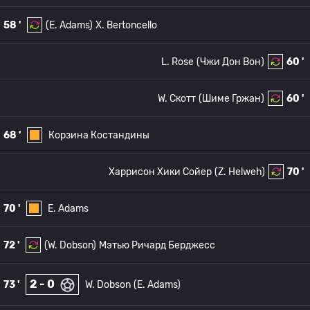
58 '
(E. Adams)
X. Bertoncello
L. Rose
(Чжи Дон Вон)
60 '
W. Скотт
(Шиме Гржан)
60 '
68 '
Корзина Костандины
Харрисон Хики Сойер
(Z. Helweh)
70 '
70 '
E. Adams
72 '
(W. Dobson)
Мэтью Ричард Берджесс
2 - 0
73 '
W. Dobson
(E. Adams)