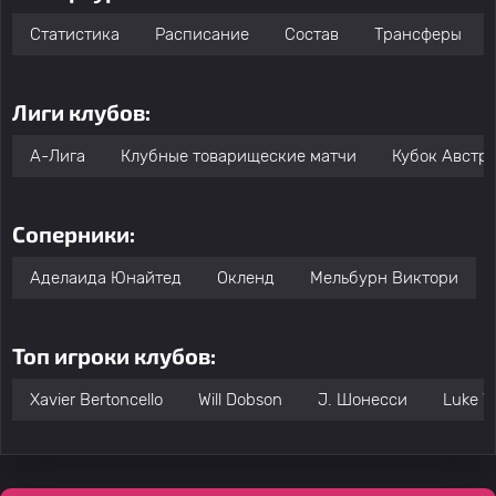
Статистика
Расписание
Состав
Трансферы
Лиги клубов:
А-Лига
Клубные товарищеские матчи
Кубок Австр
Соперники:
Аделаида Юнайтед
Окленд
Мельбурн Виктори
Топ игроки клубов:
Xavier Bertoncello
Will Dobson
J. Шонесси
Luke V