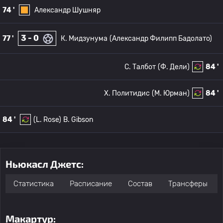
74 '
Александр Шушняр
3 - 0
77 '
К. Мидзунума
(Александр Филипп Бадолато)
C. Талбот
(Ф. Дели)
84 '
Х. Политидис
(М. Юрман)
84 '
84 '
(L. Rose)
B. Gibson
Ньюкасл Джетс:
Статистика
Расписание
Состав
Трансферы
Макартур: