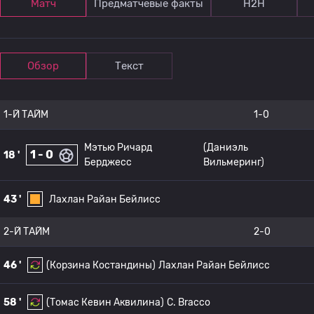
Матч
Предматчевые факты
Н2Н
Обзор
Текст
1-Й ТАЙМ
1-0
Мэтью Ричард
(Даниэль
1 - 0
18 '
Берджесс
Вильмеринг)
43 '
Лахлан Райан Бейлисс
2-Й ТАЙМ
2-0
46 '
(Корзина Костандины)
Лахлан Райан Бейлисс
58 '
(Томас Кевин Аквилина)
C. Bracco