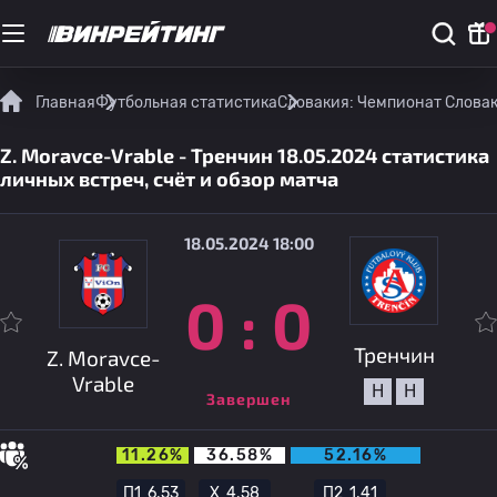
Главная
Футбольная статистика
Словакия: Чемпионат Слова
Z. Moravce-Vrable - Тренчин 18.05.2024 статистика
личных встреч, счёт и обзор матча
18.05.2024 18:00
0
:
0
Тренчин
Z. Moravce-
Vrable
Н
Н
Завершен
11.26%
36.58%
52.16%
П1
6.53
Х
4.58
П2
1.41