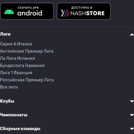
Лиги
Серия A Италия
Английская Премьер Лига
Ла Лига Испания
Бундеслига Германия
Лига 1 Франция
Российская Премьер Лига
Все лиги
Клубы
Чемпионаты
Сборные команды