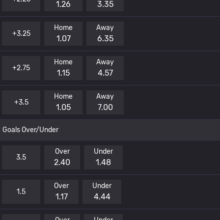
1.26
3.35
Home
Away
+3.25
1.07
6.35
Home
Away
+2.75
1.15
4.57
Home
Away
+3.5
1.05
7.00
Goals Over/Under
Over
Under
3.5
2.40
1.48
Over
Under
1.5
1.17
4.44