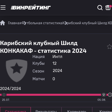
Главная
Футбольная статистика
Карибский клубный Шилд 
Карибский клубный Шилд
КОНКАКАФ - статистика 2024
Нация
Интл
Клубы
12
2024
Сезон
Матчи
0
2024/2024
25.07.
05.08.
Статистика
Результаты
Календарь
Коман