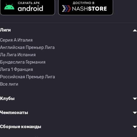
Лиги
Серия A Италия
Английская Премьер Лига
Ла Лига Испания
Бундеслига Германия
Лига 1 Франция
Российская Премьер Лига
Все лиги
Клубы
Чемпионаты
Сборные команды