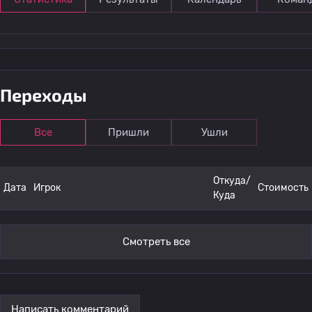
Переходы
Все
Пришли
Ушли
Откуда/
Дата
Игрок
Стоимость
Куда
Смотреть все
Написать комментарий