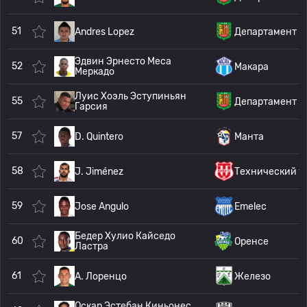
51
Andres Lopez
Департамент К
Эдвин Эрнесто Меса
52
Макара
Меркадо
Луис Хоэль Эступиньян
55
Департамент К
Гарсия
57
D. Quintero
Манта
58
J. Jiménez
Технический у.
59
Jose Angulo
Emelec
Бедер Хулио Кайседо
60
Оренсе
Ластра
61
A. Лоренцо
Железо
Оскар Эстебан Киньонес