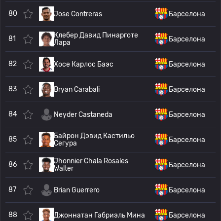
80
Jose Contreras
Барселона
Клебер Давид Пинарготе
81
Барселона
Лара
82
Хосе Карлос Баэс
Барселона
83
Bryan Carabali
Барселона
84
Neyder Castaneda
Барселона
Байрон Дэвид Кастильо
85
Барселона
Сегура
Jhonnier Chala Rosales
86
Барселона
Walter
87
Brian Guerrero
Барселона
88
Джоннатан Габриэль Мина
Барселона