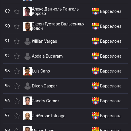
Алекс Даниэль Рангель
89
Барселона
Корозо
Эксон Густаво Вальесилья
90
Барселона
Годой
91
Willian Vargas
Барселона
92
Abdala Bucaram
Барселона
93
Luis Cano
Барселона
95
Dixon Gaspar
Барселона
96
Jandry Gomez
Барселона
97
Jefferson Intriago
Барселона
98
Matias Lugo
Барселона