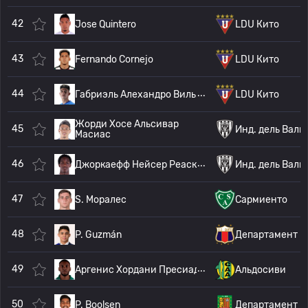
42
Jose Quintero
LDU Кито
43
Fernando Cornejo
LDU Кито
44
Габриэль Алехандро Вильямиль К
LDU Кито
Жорди Хосе Альсивар
45
Инд. дель Валь
Масиас
46
Джоркаефф Нейсер Реаско Гонсал
Инд. дель Валь
47
S. Моралес
Сармиенто
48
P. Guzmán
Департамент К
49
Аргенис Хордани Пресиадо Падил
Альдосиви
50
P. Boolsen
Департамент К