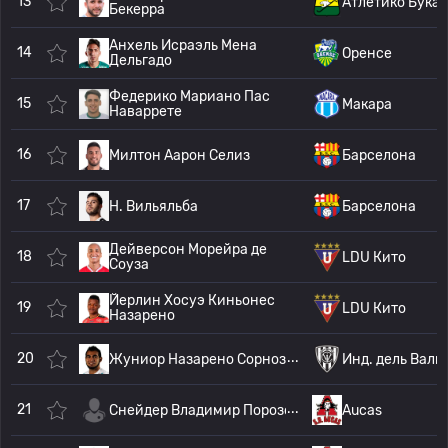
13
Атлетико Бука
Бекерра
Анхель Исраэль Мена
14
Оренсе
Дельгадо
Федерико Мариано Пас
15
Макара
Наваррете
16
Милтон Аарон Селиз
Барселона
17
H. Вильяльба
Барселона
Дейверсон Морейра де
18
LDU Кито
Соуза
Йерлин Хосуэ Киньонес
19
LDU Кито
Назарено
20
Жуниор Назарено Сорноза Морейр
Инд. дель Валь
21
Снейдер Владимир Порозо Кайсед
Aucas