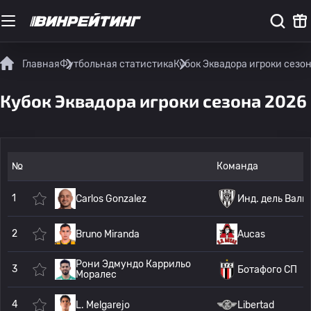
Главная
Футбольная статистика
Кубок Эквадора игроки сезо
Кубок Эквадора игроки сезона 2026
№
Команда
1
Carlos Gonzalez
Инд. дель Валь
2
Bruno Miranda
Aucas
Рони Эдмундо Каррильо
3
Ботафого СП
Моралес
4
L. Melgarejo
Libertad