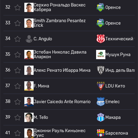
Серхио Рональдо Васкес
32
Оренсе
Кабрера
Smith Zambrano Pesantez
33
Оренсе
Erick
34
C. Angulo
Технический у.
Эстебан Николас Давила
35
Мушук Руна
Аларкон
36
Алекс Ренато Ибарра Мина
Инд. дель Валь
37
F. Мина
LDU Кито
38
Javier Caicedo Ante Romario
Emelec
39
M. Tello
Макара
Джонни Рауль Киньонес
41
Барселона
Руис