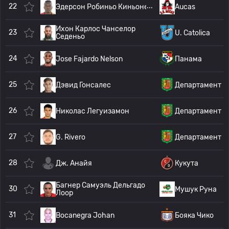
22
Эдерсон Робиньо Киньонес Медин
Aucas
Ихон Карлос Чанселор
23
U. Catolica
Седеньо
24
Jose Fajardo Nelson
Панама
25
Дэвид Гонсалес
Департамент К
26
Николас Легуизамон
Департамент К
27
G. Rivero
Департамент К
28
Дж. Анайя
Кукута
Багнер Самуэль Дельгадо
30
Мушук Руна
Лоор
31
Bocanegra Johan
Бояка Чико