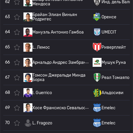
62
Инд. дель Валь
Мендоса
Брайан Элиан Виньян
63
Оренсе
Родригес
64
Мануэль Антонио Гамбоа
UMECIT
65
L. Лемос
Риверплейт
66
Арнальдо Андрес Замбрано Парра
Мушук Руна
Томсон Джеральди Минда
67
Реал Томаяпо
Борха
68
I. Guerrico
Альдосиви
69
Хосе Франсиско Севальос Энрике
Emelec
70
L. Fragozo
Emelec