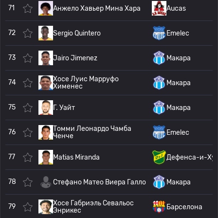
71
Анжело Хавьер Мина Хара
Aucas
72
Sergio Quintero
Emelec
73
Jairo Jimenez
Макара
Хосе Луис Марруфо
74
Макара
Хименес
75
Г. Уайт
Макара
Томми Леонардо Чамба
76
Emelec
Ченче
77
Matias Miranda
Дефенса-и-Ху
78
Стефано Матео Виера Галло
Макара
Хосе Габриэль Севальос
79
Барселона
Энрикес