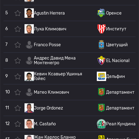
5
Agustin Herrera
Оренсе
6
Лука Климович
Институт
7
Franco Posse
Цветущий
Андрес Давид Мена
8
EL Nacional
Монтенегро
Кевин Ксавьер Ушинья
9
Дельфин
Гойес
10
Матео Климович
Департамент К
11
Jorge Ordonez
Департамент К
12
M. Castaño
Реал Кундинам
Жан Карлос Бланко