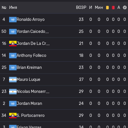
№
Имя
ВОЗР
И
Мин
А
4
Ronaldo Arroyo
23
0
0
0
0
0
0
50
Yordan Caicedo
25
0
0
0
0
0
0
16
Jordan De La Cr
21
0
0
0
0
0
0
14
Anthony Folleco
18
0
0
0
0
0
0
25
Brian Kreiman
23
0
0
0
0
0
0
7
Mauro Luque
27
0
0
0
0
0
0
23
Nicolas Monserr
29
0
0
0
0
0
0
2
Jordan Moran
24
0
0
0
0
0
0
34
S. Portocarrero
29
0
0
0
0
0
0
3
Frixon Vargas
24
0
0
0
0
0
0