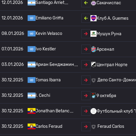
12.01.2026
Santiago Arriet
Сакачиспас
12.01.2026
Emiliano Griffa
Клуб А. Guemes
08.01.2026
Kevin Velasco
Мушук Руна
07.01.2026
Ivo Kestler
Арсенал
03.01.2026
Ариан Бенджамин
Централ Норте
30.12.2025
Tomas Ibarra
Депо Санто-Доми
30.12.2025
I. Cechi
9 октября
30.12.2025
Jonathan Betanc
Футбольный клуб 
30.12.2025
Carlos Feraud
Feraud Carlos