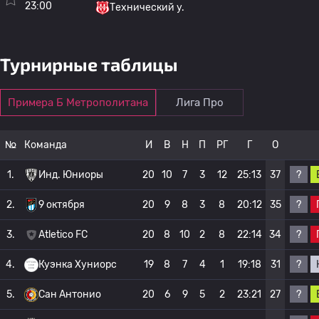
23:00
Технический у.
Турнирные таблицы
Примера Б Метрополитана
Лига Про
№
Команда
И
В
Н
П
РГ
Г
О
?
1.
Инд. Юниоры
20
10
7
3
12
25:13
37
?
2.
9 октября
20
9
8
3
8
20:12
35
?
3.
Atletico FC
20
8
10
2
8
22:14
34
?
4.
Куэнка Хуниорс
19
8
7
4
1
19:18
31
?
5.
Сан Антонио
20
6
9
5
2
23:21
27