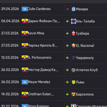
29.04.2026
Julio Cardenas
Макара
06.04.2026
Дарио Фабиан Па
Аль-Талаба
27.03.2026
Kevin Mina
Гуабира
27.03.2026
Чарльз Ариэль В
EL Nacional
12.03.2026
S. Portocarrero
Чадормалу
26.02.2026
Нестор Давид Ка
Атлетик Клуб
26.02.2026
Mayer Mendez
Львы
14.02.2026
Cristhian Solan
Барселона
10.02.2026
Brian Kreiman
Спортиво Итальян