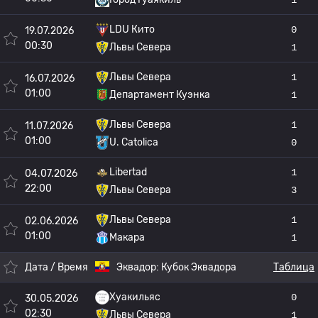
LDU Кито
0
19.07.2026
00:30
Львы Севера
1
Львы Севера
1
16.07.2026
01:00
Департамент Куэнка
1
Львы Севера
1
11.07.2026
01:00
U. Catolica
0
Libertad
1
04.07.2026
22:00
Львы Севера
3
Львы Севера
1
02.06.2026
01:00
Макара
1
Дата / Время
Эквадор:
Кубок Эквадора
Таблица
Хуакильяс
0
30.05.2026
02:30
Львы Севера
1