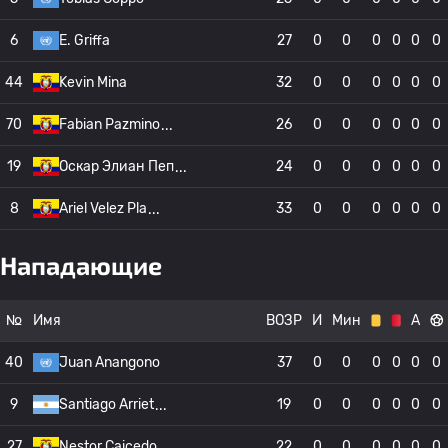
6
E. Griffa
27
0
0
0
0
0
0
44
Kevin Mina
32
0
0
0
0
0
0
70
Fabian Pazmino
26
0
0
0
0
0
0
19
Оскар Элиан Пеп
24
0
0
0
0
0
0
8
Ariel Velez Pla
33
0
0
0
0
0
0
Нападающие
№
Имя
ВОЗР
И
Мин
А
40
Juan Anangono
37
0
0
0
0
0
0
9
Santiago Arriet
19
0
0
0
0
0
0
27
Nestor Caicedo
22
0
0
0
0
0
0