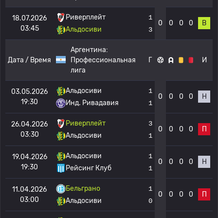
Риверплейт
1
18.07.2026
0
0
0
0
В
03:45
Альдосиви
3
Аргентина:
Дата / Время
Профессиональная
Г
И
лига
Альдосиви
1
03.05.2026
0
0
0
0
Н
19:30
Инд. Ривадавия
1
Риверплейт
3
26.04.2026
0
0
0
0
П
03:30
Альдосиви
1
Альдосиви
1
19.04.2026
0
0
0
0
Н
19:30
Рейсинг Клуб
1
Бельграно
1
11.04.2026
0
0
0
0
П
03:00
Альдосиви
0