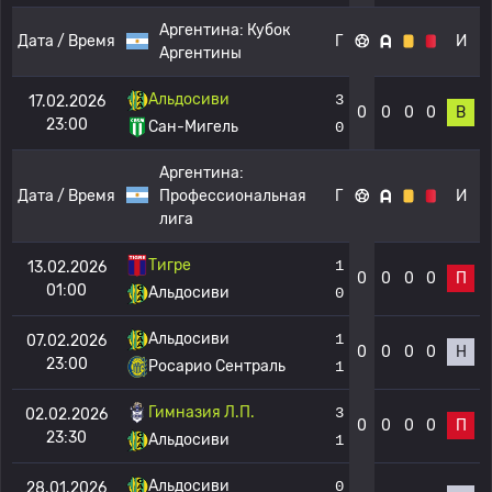
Аргентина:
Кубок
Дата / Время
Г
И
Аргентины
Альдосиви
3
17.02.2026
0
0
0
0
В
23:00
Сан-Мигель
0
Аргентина:
Дата / Время
Профессиональная
Г
И
лига
Тигре
1
13.02.2026
0
0
0
0
П
01:00
Альдосиви
0
Альдосиви
1
07.02.2026
0
0
0
0
Н
23:00
Росарио Сентраль
1
Гимназия Л.П.
3
02.02.2026
0
0
0
0
П
23:30
Альдосиви
1
Альдосиви
0
28.01.2026