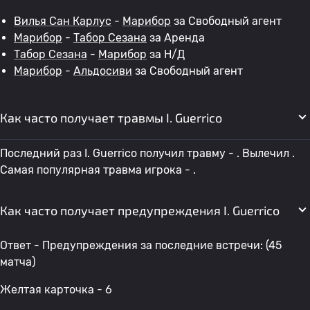
Вилья Сан Карлус
-
Марибор
за Свободный агент
Марибор
-
Табор Сезана
за Аренда
Табор Сезана
-
Марибор
за Н/Д
Марибор
-
Альдосиви
за Свободный агент
Как часто получает травмы I. Guerrico
Последний раз I. Guerrico получил травму - . Вылечил .
Самая популярная травма игрока - .
Как часто получает предупреждения I. Guerrico
Ответ - Предупреждения за последние встречи: (45
матча)
Желтая карточка - 6