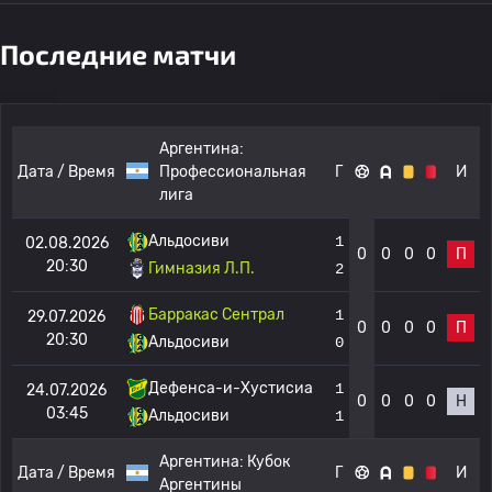
Последние матчи
Аргентина:
Дата / Время
Профессиональная
Г
И
лига
Альдосиви
1
02.08.2026
0
0
0
0
П
20:30
Гимназия Л.П.
2
Барракас Сентрал
1
29.07.2026
0
0
0
0
П
20:30
Альдосиви
0
Дефенса-и-Хустисиа
1
24.07.2026
0
0
0
0
Н
03:45
Альдосиви
1
Аргентина:
Кубок
Дата / Время
Г
И
Аргентины