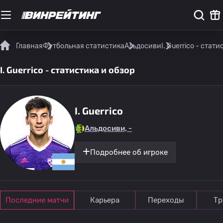
Главная
Футбольная статистика
Альдосиви
I. Guerrico - стат
I. Guerrico - статистика и обзор
I. Guerrico
Альдосиви, -
Подробнее об игроке
Последние матчи
Карьера
Переходы
Тр