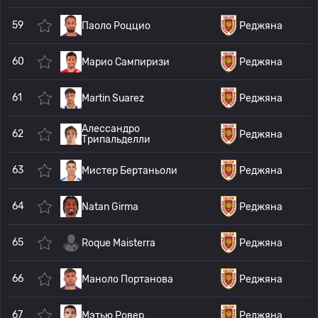
59
Паоло Роццио
Реджяна
60
Марио Сампиризи
Реджяна
61
Martin Suarez
Реджяна
Алессандро
62
Реджяна
Трипальделли
63
Мистер Бертаньоли
Реджяна
64
Natan Girma
Реджяна
65
Roque Maisterra
Реджяна
66
Маноло Портанова
Реджяна
67
Мэтью Ровер
Реджяна