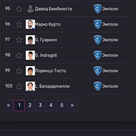
95
Давид Бембниста
Эмполи
96
Марко Курто
Эмполи
97
G. Гуарино
Эмполи
98
G. Indragoli
Эмполи
99
Лоренцо Тосто
Эмполи
100
L. Белардинелли
Эмполи
«
1
2
3
4
5
»