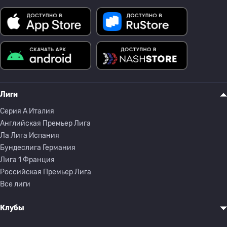
Лиги
Серия A Италия
Английская Премьер Лига
Ла Лига Испания
Бундеслига Германия
Лига 1 Франция
Российская Премьер Лига
Все лиги
Клубы