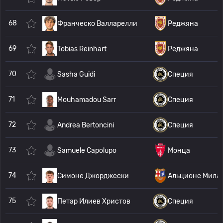
68
Франческо Валларелли
Реджяна
69
Tobias Reinhart
Реджяна
70
Sasha Guidi
Специя
71
Mouhamadou Sarr
Специя
72
Andrea Bertoncini
Специя
73
Samuele Capolupo
Монца
74
Симоне Джорджески
Альционе Мила
75
Петар Илиев Христов
Специя