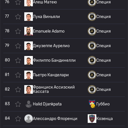
76
Алеш Матею
Специя
77
Лука Виньяли
Специя
78
Emanuele Adamo
Специя
79
Джузеппе Аурелио
Специя
80
Филиппо Бандинелли
Специя
81
Пьетро Канделари
Специя
Франциск Ассизский
82
Специя
Кассата
83
Halid Djankpata
Губбио
84
Алессандро Флоренци
Козенца