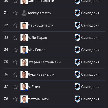
30
Симоне Гидотти
Сампдория
31
Andrey Krastev
Сампдория
32
Фабио Депаоли
Сампдория
33
A. Ди Пардо
Сампдория
34
Alex Ferrari
Сампдория
35
Стефан Гартенманн
Сампдория
36
Лука Раванелли
Сампдория
37
A. Ежик
Сампдория
38
Маттиа Вити
Сампдория