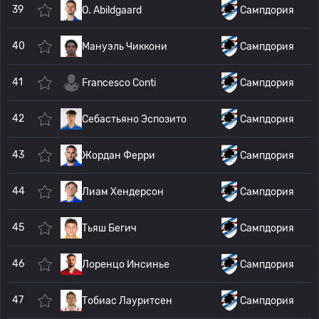
39
O. Abildgaard
Сампдория
40
Мануэль Чиккони
Сампдория
41
Francesco Conti
Сампдория
42
Себастьяно Эспозито
Сампдория
43
Жордан Ферри
Сампдория
44
Лиам Хендерсон
Сампдория
45
Тьяш Бегич
Сампдория
46
Лоренцо Инсинье
Сампдория
47
Тобиас Лауритсен
Сампдория