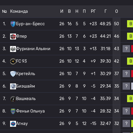
№
Команда
И
В
Н
П
РГ
Г
О
В
1.
Бур-ан-Бресс
26
16
5
5
+23
48:25
50
В
2.
Флер
26
13
7
6
+23
44:21
46
?
3.
Фуриани Альяни
26
10
13
3
+13
31:18
43
В
4.
FC 93
26
10
12
4
+9
39:30
42
?
5.
Кретейль
26
10
7
9
+1
30:29
37
?
6.
Биэшайм
26
9
8
9
-5
29:34
35
В
7.
Вашкеаль
26
9
7
10
-4
35:39
34
?
8.
Феньи Ольнуа
26
9
7
10
-4
28:32
34
?
9.
Агнау
26
9
5
12
-15
32:47
32