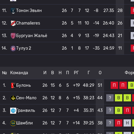
11.
Тонон Эвьян
26
7
7
12
-8
27:35
28
12.
Chamalieres
26
5
11
10
-14
26:40
26
13.
Бургуан Жальё
26
4
9
13
-19
24:43
21
14.
Тулуз 2
26
1
8
17
-35
24:59
11
№
Команда
И
В
Н
П
РГ
Г
О
Фор
П
П
В
1.
Булонь
26
15
6
5
+19
48:29
51
?
В
В
2.
Сен-Мало
26
12
8
6
+15
38:23
44
?
В
П
3.
Гранвиль
26
12
7
7
+4
35:31
43
?
П
Н
4.
Шамбли
26
12
7
7
+14
39:25
38