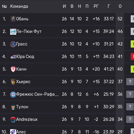
№
Команда
И
В
Н
П
РГ
Г
О
1.
Обань
26
14
10
2
+16
33:17
52
2.
Ле-Пюи Фут
26
12
10
4
+15
39:24
46
3.
Грасс
26
10
12
4
+10
31:21
42
4.
Юра Сюд
26
10
11
5
+11
34:23
41
5.
Канн
26
9
13
4
+20
41:21
40
?
6.
Хьерес
26
9
10
7
+15
37:22
37
?
7.
Фрежюс Сен-Рафа
26
8
12
6
+6
25:19
36
?
8.
Тулон
26
9
8
9
+1
30:29
35
?
9.
Andrezieux
26
9
7
10
-2
26:28
34
10.
Алес
26
7
8
11
-16
23:39
29