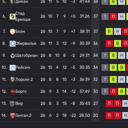
?
В
Н
5.
Динан
26
11
5
10
-3
41:44
38
Стад
6.
26
10
7
9
+5
31:26
37
?
П
Н
Бриоше
В
Н
П
7.
Боэн
26
10
7
9
+7
38:31
37
П
В
П
8.
Обервилье
26
11
3
12
-9
30:39
36
?
В
Н
9.
Шатобриан
26
8
10
8
-2
29:31
34
?
В
В
10.
Рейсин
26
10
4
12
-5
30:35
34
?
В
Н
11.
Лорьян 2
26
8
8
10
-3
36:39
32
?
П
В
12.
Борго
26
9
3
14
-12
37:49
30
П
П
Н
13.
Вир
26
8
3
15
-8
35:43
27
П
П
Н
14.
Генган 2
26
6
2
18
-22
28:50
20