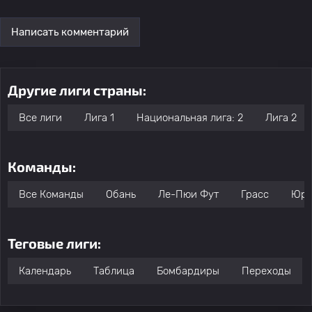
Написать комментарий
Другие лиги страны:
Все лиги
Лига 1
Национальная лига: 2
Лига 2
Команды:
Все Команды
Обань
Ле-Пюи Фут
Грасс
Юра
Теговые лиги:
Календарь
Таблица
Бомбардиры
Переходы