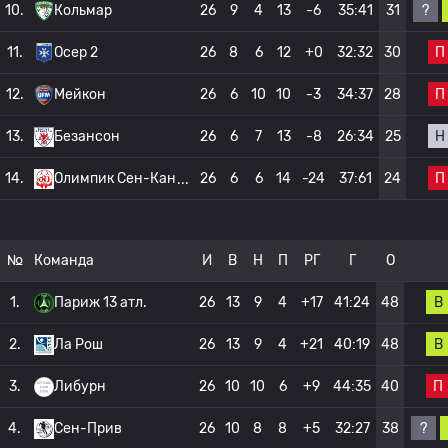
?
10.
Кольмар
26
9
4
13
-6
35:41
31
П
11.
Осер 2
26
8
6
12
+0
32:32
30
П
12.
Мейкон
26
6
10
10
-3
34:37
28
Н
13.
Безансон
26
6
7
13
-8
26:34
25
П
14.
Олимпик Сен-Кан
26
6
6
14
-24
37:61
24
№
Команда
И
В
Н
П
РГ
Г
О
В
1.
Париж 13 атл.
26
13
9
4
+17
41:24
48
В
2.
Ла Рош
26
13
9
4
+21
40:19
48
П
3.
Либурн
26
10
10
6
+9
44:35
40
?
4.
Сен-Прив
26
10
8
8
+5
32:27
38