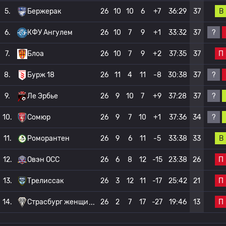
В
5.
Бержерак
26
10
10
6
+7
36:29
37
?
6.
КФУ Ангулем
26
10
7
9
+1
33:32
37
П
7.
Блоа
26
10
7
9
+2
37:35
37
?
8.
Бурж 18
26
11
4
11
-8
30:38
37
?
9.
Ле Эрбье
26
9
10
7
+9
37:28
37
?
10.
Сомюр
26
9
7
10
+1
37:36
34
В
11.
Роморантен
26
9
6
11
-5
33:38
33
П
12.
Овэн ОСС
26
6
8
12
-15
23:38
26
П
13.
Трелиссак
26
3
12
11
-17
25:42
21
П
14.
Страсбург женщи
26
2
7
17
-27
19:46
13