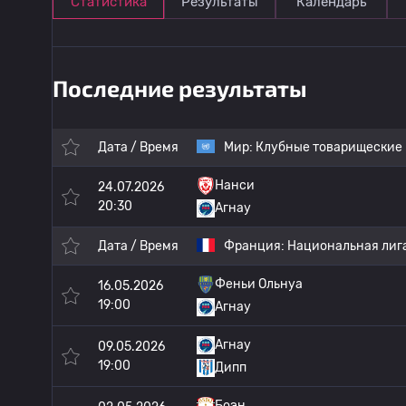
Статистика
Результаты
Календарь
Последние результаты
Дата / Время
Мир:
Клубные товарищеские
Нанси
24.07.2026
20:30
Агнау
Дата / Время
Франция:
Национальная лига
Феньи Ольнуа
16.05.2026
19:00
Агнау
Агнау
09.05.2026
19:00
Дипп
Боэн