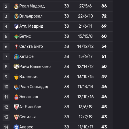
Реал Мадрид
38
27/5/6
86
2
Вильярреал
38
22/6/10
72
3
Атл. Мадрид
38
21/6/11
69
4
Бетис
38
15/15/8
60
5
Сельта Виго
38
14/12/12
54
6
Хетафе
38
15/6/17
51
7
Райо Вальекано
38
12/14/12
50
8
Валенсия
38
13/10/15
49
9
Реал Сосьедад
38
11/13/14
46
10
Эспаньол
38
12/10/16
46
11
Ат Бильбао
38
13/6/19
45
12
Севилья
38
12/7/19
43
13
Алавес
38
11/10/17
43
14