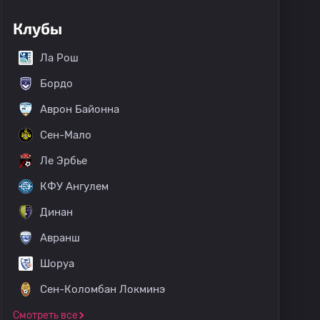
Клубы
Ла Рош
Бордо
Аврон Байонна
Сен-Мало
Ле Эрбье
КФУ Ангулем
Динан
Авранш
Шоруа
Сен-Коломбан Локминэ
Смотреть все