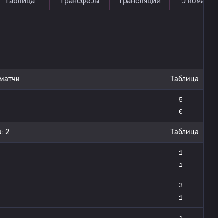
Таблица
Трансферы
Трансляции
О команде
 матчи
Таблица
5
0
: 2
Таблица
1
1
3
1
1