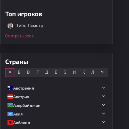
Топ игроков
Тибо Леметр
Смотреть все
Страны
Все
А
Б
В
Г
Д
Е
З
И
К
Л
М
Н
О
Австралия
Австрия
Азербайджан
Азия
Албания