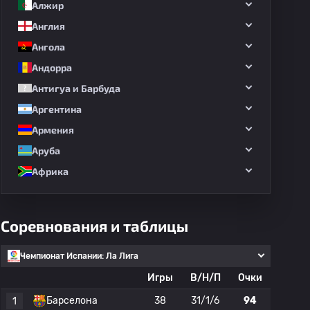
Алжир
Англия
Ангола
Андорра
Антигуа и Барбуда
Аргентина
Армения
Аруба
Африка
Соревнования и таблицы
Чемпионат Испании: Ла Лига
Игры
В/Н/П
Очки
Барселона
38
31/1/6
94
1