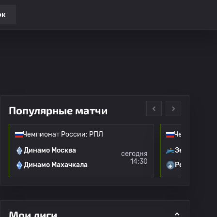
ок
Популярные матчи
Чемпионат России: РПЛ
Чемпионат Р
Динамо Москва
Зенит
сегодня
14:30
Динамо Махачкала
Родина Мос
Мои лиги