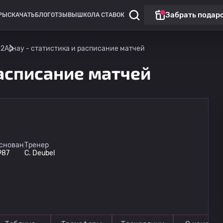
Забрать подар
РЫ
СКАЧАТЬ
БЛОГ
ОТЗЫВЫ
ШКОЛА СТАВОК
 2
Агнау - статистика и расписание матчей
расписание матчей
Лига Европы
Матч дня
снован
Тренер
987
C. Deubel
Горник Забже
13.08
20:00
Ференцварош