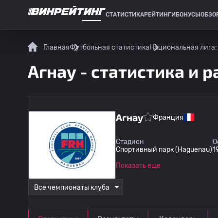
СТАТИСТИКА
РЕЙТИНГИ
БОНУСЫ
ОБЗО
СПОРТИВНАЯ СТАТИСТИКА
Главная
Футбольная статистика
Национальная лига:
Агнау - статистика и 
Агнау
Франция
Стадион
О
Спортивный парк (Haguenau)
1
Показать еще
Все чемпионаты клуба