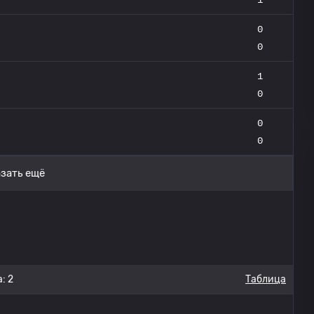
0
0
1
0
0
0
зать ещё
: 2
Таблица