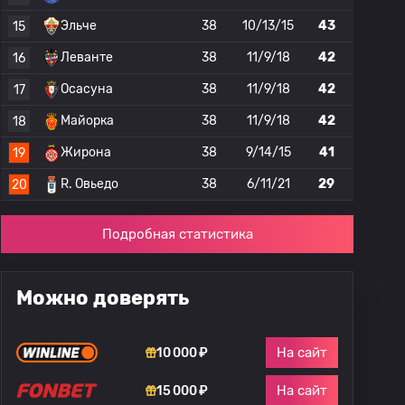
Эльче
38
10/13/15
43
15
Леванте
38
11/9/18
42
16
Осасуна
38
11/9/18
42
17
Майорка
38
11/9/18
42
18
Жирона
38
9/14/15
41
19
R. Овьедо
38
6/11/21
29
20
Подробная статистика
Можно доверять
На сайт
10 000 ₽
На сайт
15 000 ₽