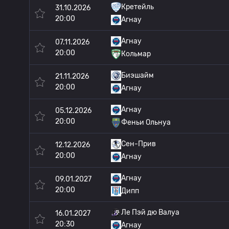
Кретейль
31.10.2026
20:00
Агнау
Агнау
07.11.2026
20:00
Кольмар
Биэшайм
21.11.2026
20:00
Агнау
Агнау
05.12.2026
20:00
Феньи Ольнуа
Сен-Прив
12.12.2026
20:00
Агнау
Агнау
09.01.2027
20:00
Дипп
Ле Пэй дю Валуа
16.01.2027
20:30
Агнау