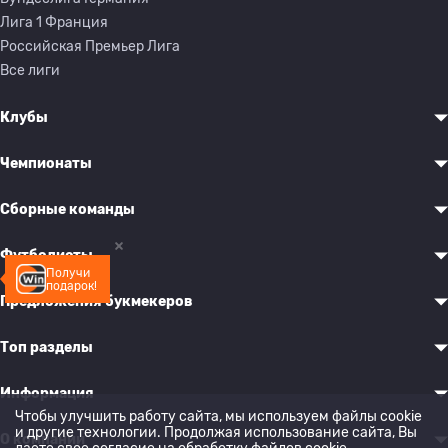
Лига 1 Франция
Российская Премьер Лига
Все лиги
Клубы
Чемпионаты
Сборные команды
Футболисты
Получи
подарок!
Предложения букмекеров
Топ разделы
Информация
Чтобы улучшить работу сайта, мы используем файлы cookie
и другие технологии. Продолжая использование сайта, Вы
О компании