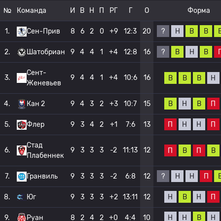
№
Команда
И
В
Н
П
РГ
Г
О
Форма
?
Н
В
В
1.
Сен-Прив
8
6
2
0
+9
12:3
20
?
В
Н
В
2.
Шатобриан
9
4
4
1
+4
12:8
16
Сент-
3.
9
4
4
1
+4
10:6
16
В
В
В
Н
Женевьев
В
Н
В
П
4.
Кан 2
9
4
3
2
+3
10:7
15
П
Н
Н
П
5.
Флер
9
3
4
2
+1
7:6
13
Стад
6.
9
3
3
3
-2
11:13
12
П
В
П
В
Плабеннек
?
Н
Н
П
7.
Гранвиль
9
3
3
3
-2
6:8
12
Н
В
Н
П
8.
Юг
9
3
3
3
+2
13:11
12
Н
Н
В
Н
9.
Руан
8
2
4
2
+0
4:4
10