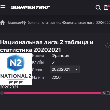
Главная
Футбольная статистика
Национальная лига: 2
20202
Национальная лига: 2 таблица и
статистика 20202021
Нация
Франция
Клубы
51
20202021
Сезон
Матчи
2250
20202021