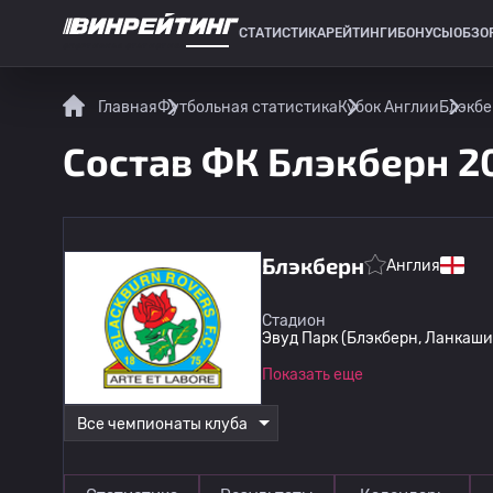
СТАТИСТИКА
РЕЙТИНГИ
БОНУСЫ
ОБЗО
СПОРТИВНАЯ СТАТИСТИКА
Главная
Футбольная статистика
Кубок Англии
Блэкбе
Состав ФК Блэкберн 2
Блэкберн
Англия
Стадион
Эвуд Парк (Блэкберн, Ланкаши
Показать еще
Все чемпионаты клуба