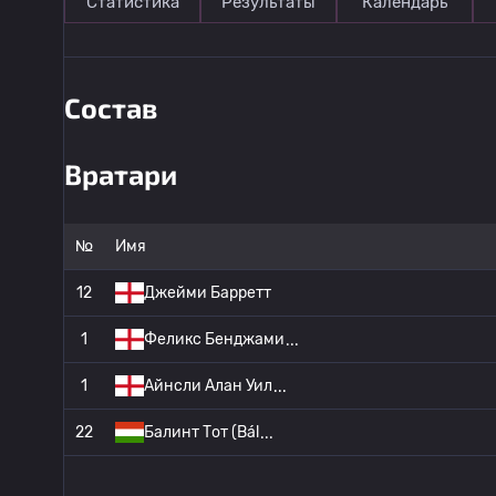
Статистика
Результаты
Календарь
Состав
Вратари
№
Имя
12
Джейми Барретт
1
Феликс Бенджами
1
Айнсли Алан Уил
22
Балинт Тот (Bál