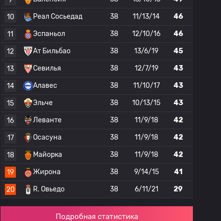
Реал Сосьедад
38
11/13/14
46
10
Эспаньол
38
12/10/16
46
11
Ат Бильбао
38
13/6/19
45
12
Севилья
38
12/7/19
43
13
Алавес
38
11/10/17
43
14
Эльче
38
10/13/15
43
15
Леванте
38
11/9/18
42
16
Осасуна
38
11/9/18
42
17
Майорка
38
11/9/18
42
18
Жирона
38
9/14/15
41
19
R. Овьедо
38
6/11/21
29
20
Подробная статистика