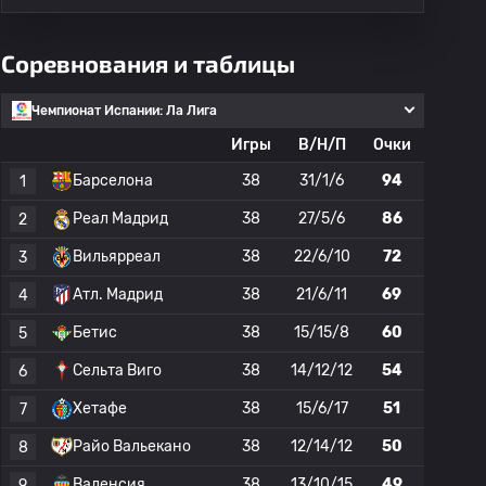
Соревнования и таблицы
Чемпионат Испании: Ла Лига
Игры
В/Н/П
Очки
Барселона
38
31/1/6
94
1
Реал Мадрид
38
27/5/6
86
2
Вильярреал
38
22/6/10
72
3
Атл. Мадрид
38
21/6/11
69
4
Бетис
38
15/15/8
60
5
Сельта Виго
38
14/12/12
54
6
Хетафе
38
15/6/17
51
7
Райо Вальекано
38
12/14/12
50
8
Валенсия
38
13/10/15
49
9