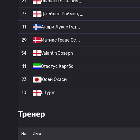
21
Оладапо Афолайя
77
Джейден Рэймонд
11
Андри Лукас Гуд
29
Матиас Граве Ос
54
Valentin Joseph
11
Огастус Каргбо
23
Юсей Охаси
10
I. Tyjon
Тренер
№
Имя