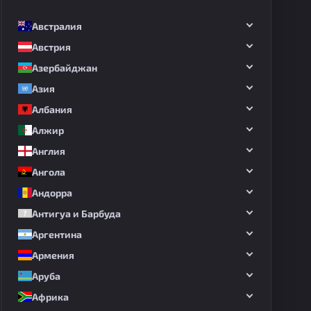
Австралия
Австрия
Азербайджан
Азия
Албания
Алжир
Англия
Ангола
Андорра
Антигуа и Барбуда
Аргентина
Армения
Аруба
Африка