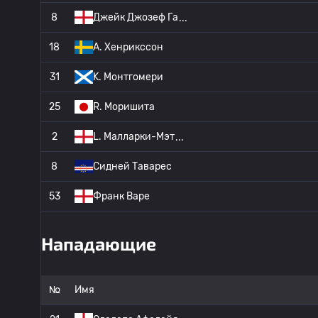
8
Джейк Джозеф Га
18
A. Хенрикссон
31
K. Монтгомери
25
R. Моришита
2
L. Малларки-Мэт
8
Сидней Таварес
53
Франк Варе
Нападающие
№
Имя