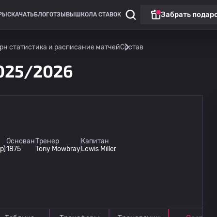
Забрать подар
РЫ
СКАЧАТЬ
БЛОГ
ОТЗЫВЫ
ШКОЛА СТАВОК
рн статистика и расписание матчей
Состав
025/2026
Чемпионшип Англии
Матч дня
Основан
Тренер
Капитан
р)
1875
Tony Mowbray
Lewis Miller
Вулверхэмптон Уондерерс
14.08
22:00
Блэкберн