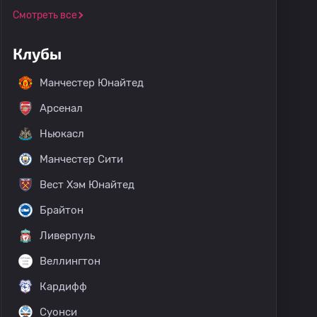
Смотреть все
Клубы
Манчестер Юнайтед
Арсенал
Ньюкасл
Манчестер Сити
Вест Хэм Юнайтед
Брайтон
Ливерпуль
Веллингтон
Кардифф
Суонси