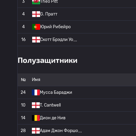
3
Theo Pitt
4
G. Пратт
4
Юрий Рибейро
16
Скотт Брэдли Уо
Полузащитники
№
Имя
24
Мусса Бараджи
10
T. Cantwell
14
Дион де Нив
28
Адам Джон Форшо