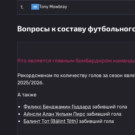
Tony Mowbray
1.
Вопросы к составу футбольног
Кто является главным бомбардиром команды
Рекордсменом по количеству голов за сезон явл
2025/2026.
А также
Феликс Бенджамин Годдард
забивший гола
Айнсли Алан Уильям Пирс
забивший гола
Балинт Тот (Bálint Tóth)
забивший гола