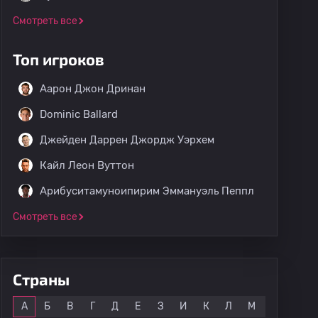
Смотреть все
Топ игроков
Аарон Джон Дринан
Dominic Ballard
Джейден Даррен Джордж Уэрхем
Кайл Леон Вуттон
Арибуситамуноипирим Эммануэль Пеппл
Смотреть все
Страны
Все
А
Б
В
Г
Д
Е
З
И
К
Л
М
Н
О