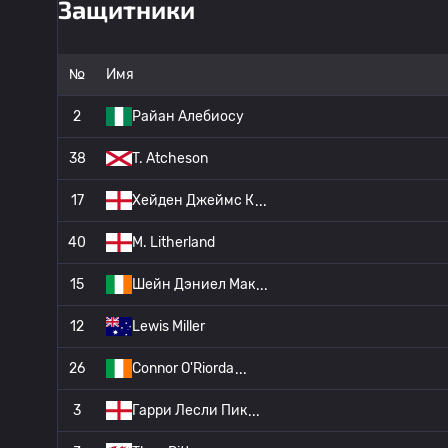
Защитники
№
Имя
2
Райан Алебиосу
38
T. Atcheson
17
Хейден Джеймс К
40
M. Litherland
15
Шейн Дэниел Мак
12
Lewis Miller
26
Connor O'Riorda
3
Гарри Лесли Пик