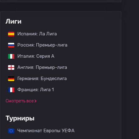
Лиги
Испания: Ла Лига
Россия: Премьер-лига
Италия: Серия А
Англия: Премьер-лига
Германия: Бундеслига
Франция: Лига 1
Смотреть все
Турниры
Чемпионат Европы УЕФА