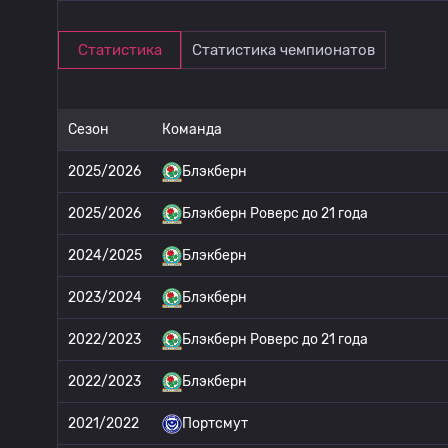
Статистика
Статистика чемпионатов
Сезон
Команда
2025/2026
Блэкберн
2025/2026
Блэкберн Роверс до 21 года
2024/2025
Блэкберн
2023/2024
Блэкберн
2022/2023
Блэкберн Роверс до 21 года
2022/2023
Блэкберн
2021/2022
Портсмут