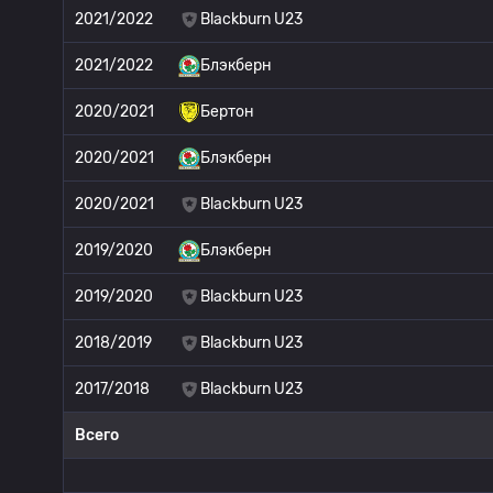
2021/2022
Blackburn U23
2021/2022
Блэкберн
2020/2021
Бертон
2020/2021
Блэкберн
2020/2021
Blackburn U23
2019/2020
Блэкберн
2019/2020
Blackburn U23
2018/2019
Blackburn U23
2017/2018
Blackburn U23
Всего