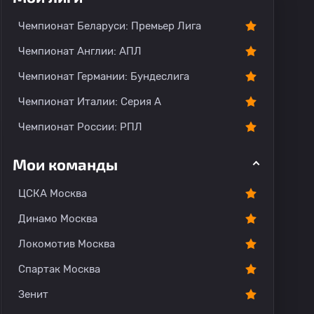
тарии
Чемпионат Беларуси: Премьер Лига
Чемпионат Англии: АПЛ
Чемпионат Германии: Бундеслига
Чемпионат Италии: Серия А
Чемпионат России: РПЛ
Мои команды
ЦСКА Москва
Динамо Москва
Локомотив Москва
Спартак Москва
Зенит