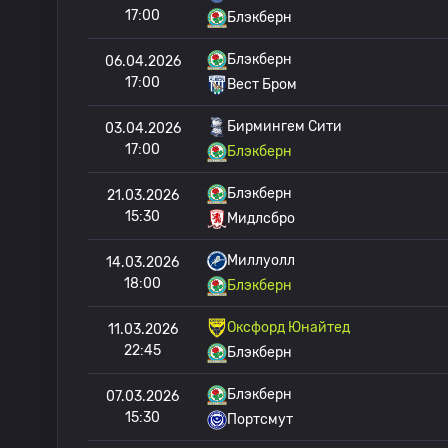
17:00
Блэкберн
Блэкберн
06.04.2026
17:00
Вест Бром
Бирмингем Сити
03.04.2026
17:00
Блэкберн
Блэкберн
21.03.2026
15:30
Мидлсбро
Миллуолл
14.03.2026
18:00
Блэкберн
Оксфорд Юнайтед
11.03.2026
22:45
Блэкберн
Блэкберн
07.03.2026
15:30
Портсмут