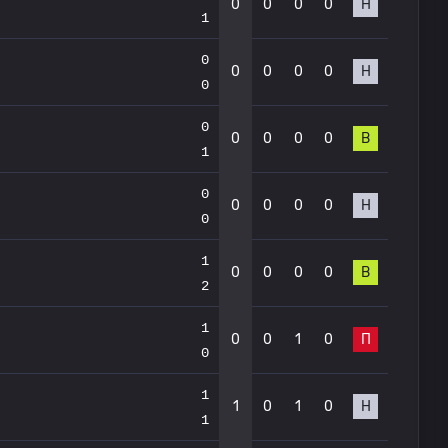
0
0
0
0
Н
1
0
0
0
0
0
Н
0
0
0
0
0
0
В
1
0
0
0
0
0
Н
0
1
0
0
0
0
В
2
1
0
0
1
0
П
0
1
1
0
1
0
Н
1