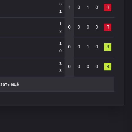
3
1
0
1
0
П
1
1
0
0
0
0
П
2
1
0
0
1
0
В
0
1
0
0
0
0
В
3
зать ещё