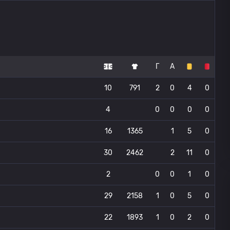
Г
А
10
791
2
0
4
0
4
0
0
0
0
16
1365
1
5
0
30
2462
2
11
0
2
0
0
1
0
29
2158
1
0
5
0
22
1893
1
0
2
0