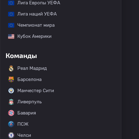
Лига Европы УЕФА
Лига наций УЕФА
Чемпионат мира
Кубок Америки
Команды
Реал Мадрид
Барселона
Манчестер Сити
Ливерпуль
Бавария
ПСЖ
Челси