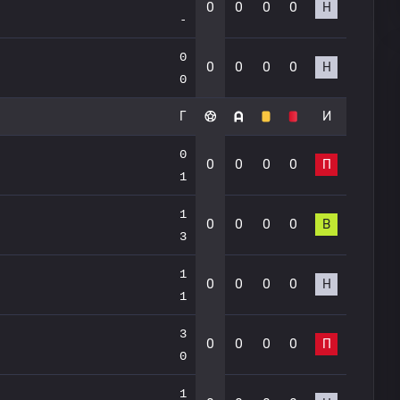
0
0
0
0
Н
-
0
0
0
0
0
Н
0
Г
И
0
0
0
0
0
П
1
1
0
0
0
0
В
3
1
0
0
0
0
Н
1
3
0
0
0
0
П
0
1