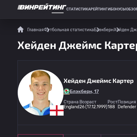
СТАТИСТИКА
РЕЙТИНГИ
БОНУСЫ
ОБЗО
СПОРТИВНАЯ СТАТИСТИКА
Главная
Футбольная статистика
Блэкберн
Хейден Дже
Хейден Джеймс Картер
Хейден Джеймс Картер
Блэкберн, 17
Страна
Возраст
Рост
Позиция 
England
26 (17.12.1999)
188
Defender