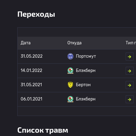
Переходы
Дата
Откуда
Тип 
31.05.2022
Портсмут
14.01.2022
Блэкберн
31.05.2021
Бертон
06.01.2021
Блэкберн
Список травм