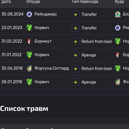
Дата
Откуда
Тип перехода
Куда
30.08.2024
Рейнджерс
Бл
Transfer
23.01.2023
Норвич
Ре
Transfer
31.05.2022
Борнмут
Но
Return from loan
31.01.2022
Норвич
Бо
Аренда
30.06.2018
Фортуна Ситтард
Но
Return from loan
28.01.2018
Норвич
Фо
Аренда
Список травм