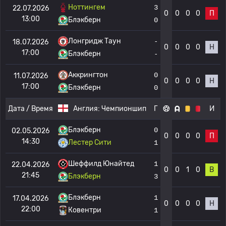
Ноттингем
3
22.07.2026
0
0
0
0
П
13:00
Блэкберн
0
Лонгридж Таун
-
18.07.2026
0
0
0
0
Н
17:00
Блэкберн
-
Аккрингтон
0
11.07.2026
0
0
0
0
Н
17:00
Блэкберн
0
Дата / Время
Англия:
Чемпионшип
Г
И
Блэкберн
0
02.05.2026
0
0
0
0
П
14:30
Лестер Сити
1
Шеффилд Юнайтед
1
22.04.2026
0
0
1
0
В
21:45
Блэкберн
3
Блэкберн
1
17.04.2026
0
0
0
0
Н
22:00
Ковентри
1