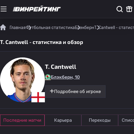
Главная
Футбольная статистика
Блэкберн
T. Cantwell - стати
T. Cantwell - статистика и обзор
T. Cantwell
Блэкберн, 10
Подробнее об игроке
Последние матчи
Карьера
Переходы
Спис