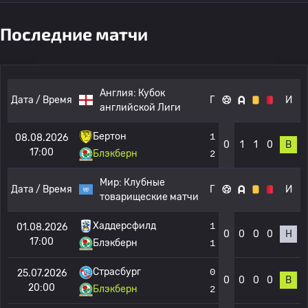
Последние матчи
Англия:
Кубок
Дата / Время
Г
И
английской Лиги
Бертон
1
08.08.2026
0
1
1
0
В
17:00
Блэкберн
2
Мир:
Клубные
Дата / Время
Г
И
товарищеские матчи
Хаддерсфилд
1
01.08.2026
0
0
0
0
Н
17:00
Блэкберн
1
Страсбург
0
25.07.2026
0
0
0
0
В
20:00
Блэкберн
2