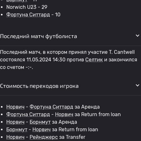
Norwich U23 - 29
Фортуна Ситтард
- 10
Последний матч футболиста
Последний матч, в котором принял участие T. Cantwell
состоялся 11.05.2024 14:30 против
Селтик
и закончился
со счетом -:-.
Стоимость переходов игрока
Норвич
-
Фортуна Ситтард
за Аренда
Фортуна Ситтард
-
Норвич
за Return from loan
Норвич
-
Борнмут
за Аренда
Борнмут
-
Норвич
за Return from loan
Норвич
-
Рейнджерс
за Transfer