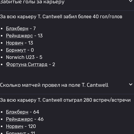
Забитые голы за карьеру
За всю карьеру T. Cantwell забил более 40 гол/голов
Блэкберн
- 7
Рейнджерс
- 13
Норвич
- 13
Борнмут
- 0
Norwich U23 - 5
Фортуна Ситтард
- 2
Сколько матчей провел на поле T. Cantwell
За всю карьеру T. Cantwell отыграл 280 встреч/встречи
Блэкберн
- 64
Рейнджерс
- 46
Норвич
- 120
Борнмут
- 11