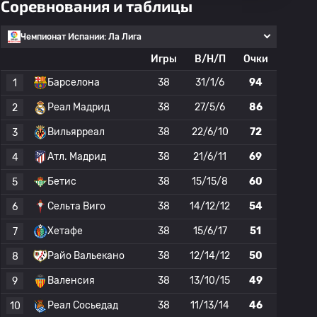
Соревнования и таблицы
Чемпионат Испании: Ла Лига
Игры
В/Н/П
Очки
Барселона
38
31/1/6
94
1
Реал Мадрид
38
27/5/6
86
2
Вильярреал
38
22/6/10
72
3
Атл. Мадрид
38
21/6/11
69
4
Бетис
38
15/15/8
60
5
Сельта Виго
38
14/12/12
54
6
Хетафе
38
15/6/17
51
7
Райо Вальекано
38
12/14/12
50
8
Валенсия
38
13/10/15
49
9
Реал Сосьедад
38
11/13/14
46
10