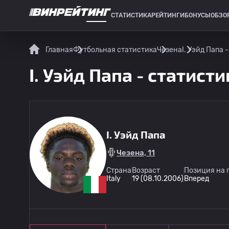
СТАТИСТИКА
РЕЙТИНГИ
БОНУСЫ
ОБЗО
СПОРТИВНАЯ СТАТИСТИКА
Главная
Футбольная статистика
Чезена
I. Уэйд Папа 
I. Уэйд Папа - статист
I. Уэйд Папа
Чезена, 11
Страна
Возраст
Позиция на 
Italy
19 (08.10.2006)
Вперед