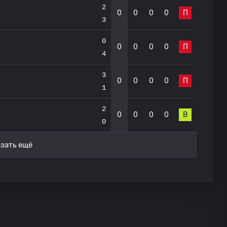
2
0
0
0
0
П
3
0
0
0
0
0
П
4
3
0
0
0
0
П
1
2
0
0
0
0
В
0
зать ещё