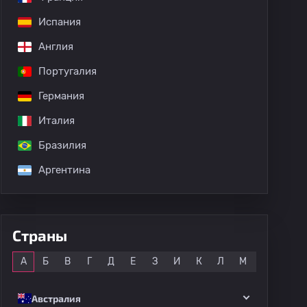
Испания
Англия
Португалия
Германия
Италия
Бразилия
Аргентина
Страны
Все
А
Б
В
Г
Д
Е
З
И
К
Л
М
Н
О
Австралия