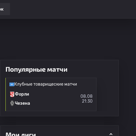
ок
Популярные матчи
Клубные товарищеские матчи
Форли
08.08
21:30
Чезена
Мои лиги