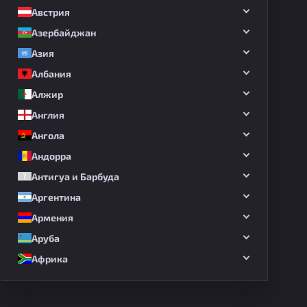
Австрия
Азербайджан
Азия
Албания
Алжир
Англия
Ангола
Андорра
Антигуа и Барбуда
Аргентина
Армения
Аруба
Африка