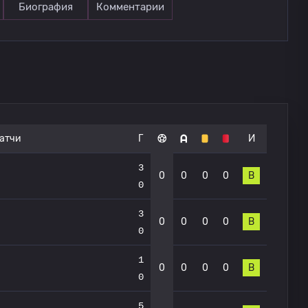
Биография
Комментарии
атчи
Г
И
3
0
0
0
0
В
0
3
0
0
0
0
В
0
1
0
0
0
0
В
0
5