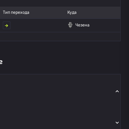
Тип перехода
Куда
Чезена
е