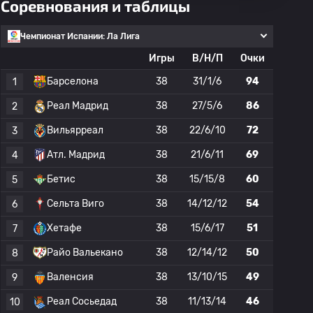
Соревнования и таблицы
Чемпионат Испании: Ла Лига
Игры
В/Н/П
Очки
Барселона
38
31/1/6
94
1
Реал Мадрид
38
27/5/6
86
2
Вильярреал
38
22/6/10
72
3
Атл. Мадрид
38
21/6/11
69
4
Бетис
38
15/15/8
60
5
Сельта Виго
38
14/12/12
54
6
Хетафе
38
15/6/17
51
7
Райо Вальекано
38
12/14/12
50
8
Валенсия
38
13/10/15
49
9
Реал Сосьедад
38
11/13/14
46
10