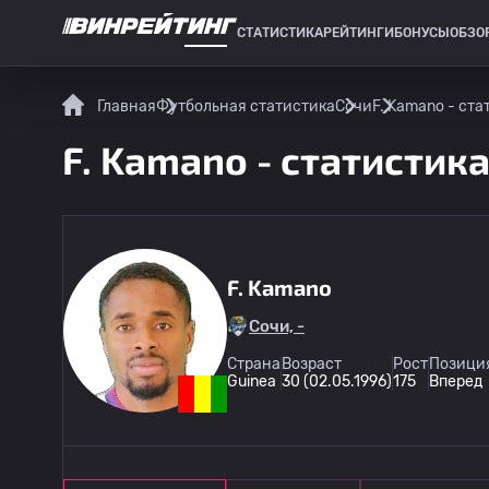
СТАТИСТИКА
РЕЙТИНГИ
БОНУСЫ
ОБЗО
СПОРТИВНАЯ СТАТИСТИКА
Главная
Футбольная статистика
Сочи
F. Kamano - ста
F. Kamano - статистика
F. Kamano
Сочи, -
Страна
Возраст
Рост
Позиция
Guinea
30 (02.05.1996)
175
Вперед