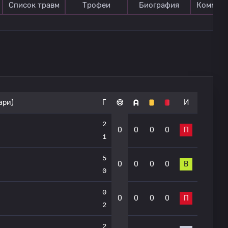
Список травм
Трофеи
Биография
Коммен
ари)
Г
И
2
0
0
0
0
П
1
5
0
0
0
0
В
0
0
0
0
0
0
П
2
2