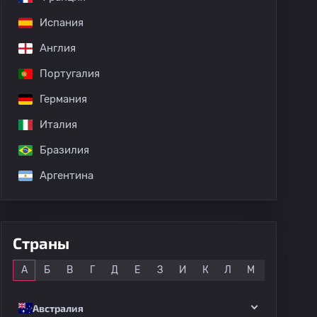
Испания
Англия
Португалия
дных матчей
Германия
Италия
Бразилия
Аргентина
Страны
Все
А
Б
В
Г
Д
Е
З
И
К
Л
М
Н
О
Австралия