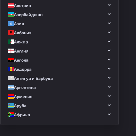
Австрия
Азербайджан
Азия
Албания
Алжир
Англия
Ангола
Андорра
Антигуа и Барбуда
Аргентина
Армения
Аруба
Африка