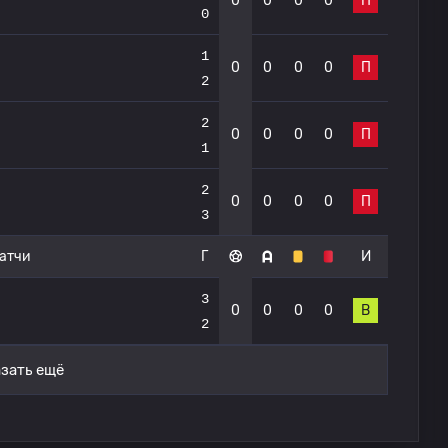
0
0
0
0
П
0
1
0
0
0
0
П
2
2
0
0
0
0
П
1
2
0
0
0
0
П
3
атчи
Г
И
3
0
0
0
0
В
2
зать ещё