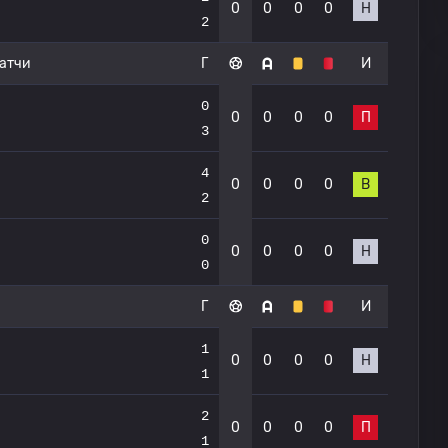
0
0
0
0
Н
2
атчи
Г
И
0
0
0
0
0
П
3
4
0
0
0
0
В
2
0
0
0
0
0
Н
0
Г
И
1
0
0
0
0
Н
1
2
0
0
0
0
П
1