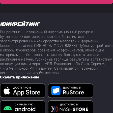
Винрейтинг — независимый информационный ресурс о
букмекерских конторах и спортивной статистике,
зарегистрированный как средство массовой информации
(реестровая запись СМИ ЭЛ № ФС 77-83883). Публикует рейтинги
и обзоры букмекеров, сравнения коэффициентов, обучающие
материалы для беттеров, а также футбольную статистику:
расписание матчей, турнирные таблицы, результаты и статистику
по ведущим лигам мира — АПЛ, Бундеслига, Ла Лига, Серия А,
Лига Чемпионов, РПЛ и другим. Сайт является партнёром
легальных российских букмекеров.
Скачать приложение