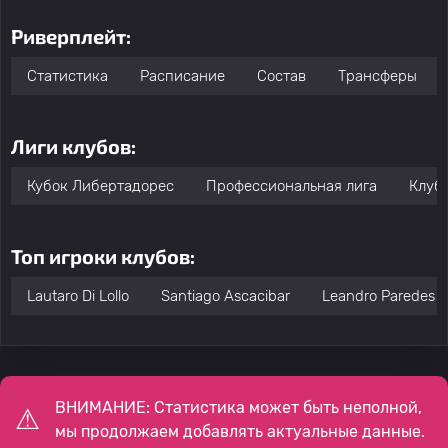
Риверплейт:
Статистика
Расписание
Состав
Трансферы
Лиги клубов:
Кубок Либертадорес
Профессиональная лига
Клуб
Топ игроки клубов:
Lautaro Di Lollo
Santiago Ascacibar
Leandro Paredes
ВНИМАНИЕ: Статистика может быть неполной,
мы продолжаем добавлять актуальные данные.