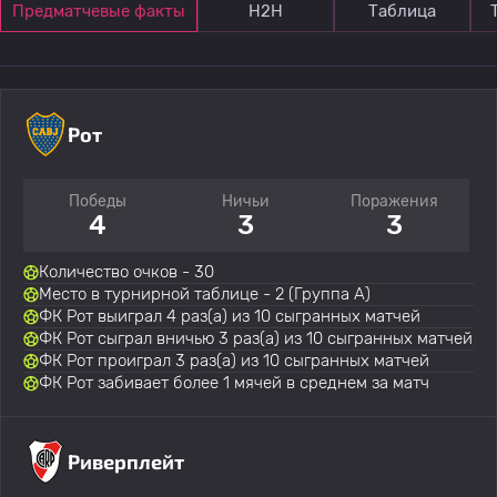
Предматчевые факты
Н2Н
Таблица
Рот
Победы
Ничьи
Поражения
4
3
3
Количество очков - 30
Место в турнирной таблице - 2 (Группа A)
ФК Рот выиграл 4 раз(а) из 10 сыгранных матчей
ФК Рот сыграл вничью 3 раз(а) из 10 сыгранных матчей
ФК Рот проиграл 3 раз(а) из 10 сыгранных матчей
ФК Рот забивает более 1 мячей в среднем за матч
Риверплейт