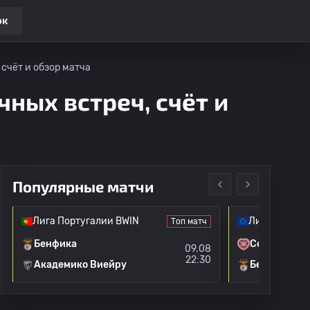
ок
 счёт и обзор матча
чных встреч, счёт и
Популярные матчи
Лига Португалии BWIN
Лига Европы
Топ матч
Бенфика
Сердца
09.08
22:30
Академико Виейру
Бенфика