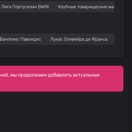
Лига Португалии BWIN
Клубные товарищеские матчи
Вангелис Павлидис
Лукас Оливейра де Франса
Neneca
ной, мы продолжаем добавлять актуальные