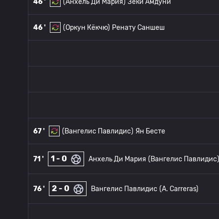
46 '
(Анхель Ди Мария)
Зеки Амдуни
46 '
(Оркун Кёкчю)
Ренату Саншеш
67 '
(Вангелис Павлидис)
Ян Бесте
1 - 0
71 '
Анхель Ди Мария
(Вангелис Павлидис
2 - 0
76 '
Вангелис Павлидис
(A. Carreras)