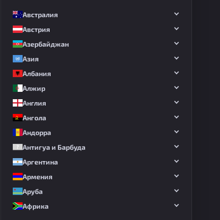
Австралия
Австрия
Азербайджан
Азия
Албания
Алжир
Англия
Ангола
Андорра
Антигуа и Барбуда
Аргентина
Армения
Аруба
Африка