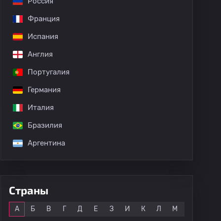
Россия
Кубок португальской лиги
Лига конференций
Клубный 
Франция
Испания
Англия
Диого Калила
Португалия
Германия
Италия
Бразилия
Аргентина
Страны
Все
А
Б
В
Г
Д
Е
З
И
К
Л
М
Н
О