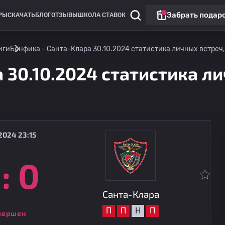
Забрать подар
РЫ
СКАЧАТЬ
БЛОГ
ОТЗЫВЫ
ШКОЛА СТАВОК
иги
Бенфика - Санта-Клара 30.10.2024 статистика личных встреч,
 30.10.2024 статистика ли
2024 23:15
:
0
Лига Португалии BWIN
Академико Виейру
15.08
20:00
Санта-Клара
Санта-Клара
П
П
Н
П
вершен