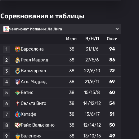
Соревнования и таблицы
Чемпионат Испании: Ла Лига
Игры
В/Н/П
Очки
Барселона
38
31/1/6
94
1
Реал Мадрид
38
27/5/6
86
2
Вильярреал
38
22/6/10
72
3
Атл. Мадрид
38
21/6/11
69
4
Бетис
38
15/15/8
60
5
Сельта Виго
38
14/12/12
54
6
Хетафе
38
15/6/17
51
7
Райо Вальекано
38
12/14/12
50
8
Валенсия
38
13/10/15
49
9