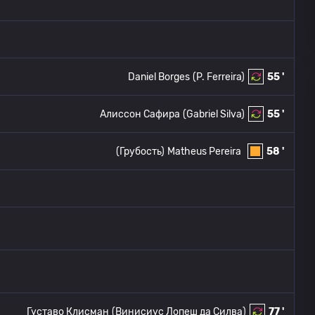
Daniel Borges
(P. Ferreira)
55 '
Алиссон Сафира
(Gabriel Silva)
55 '
(Грубость)
Matheus Pereira
58 '
)
Густаво Клисман
(Винисиус Лопеш да Силва)
77 '