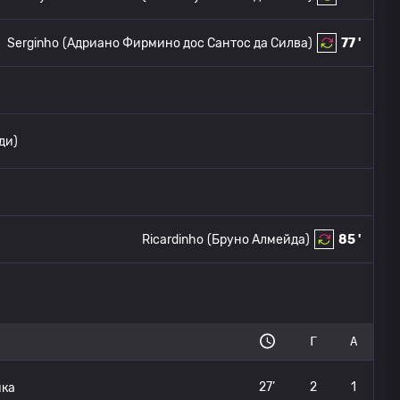
Serginho
(Адриано Фирмино дос Сантос да Силва)
77 '
ди)
Ricardinho
(Бруно Алмейда)
85 '
Г
А
27’
2
1
ка