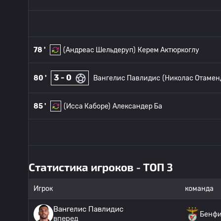
78 '
(Андреас Шельдеруп)
Керем Актюркоглу
3 - 0
80 '
Вангелис Павлидис
(Николас Отамен
85 '
(Исса Каборе)
Александер Ба
Статистика игроков - ТОП 3
Игрок
команда
Вангелис Павлидис
Бенфи
вперед