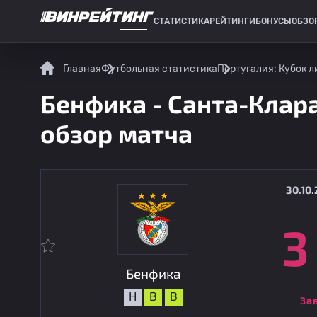
СТАТИСТИКА
РЕЙТИНГИ
БОНУСЫ
ОБЗО
СПОРТИВНАЯ СТАТИСТИКА
Главная
Футбольная статистика
Португалия: Кубок л
Бенфика - Санта-Клара
обзор матча
30.10.
3
Бенфика
Н
В
В
За