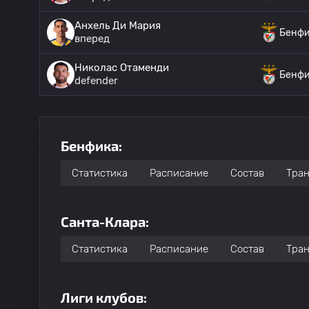
Анхель Ди Мария
Бенфи
вперед
Николас Отаменди
Бенфи
defender
Бенфика:
Статистика
Расписание
Состав
Тра
Санта-Клара:
Статистика
Расписание
Состав
Тра
Лиги клубов: