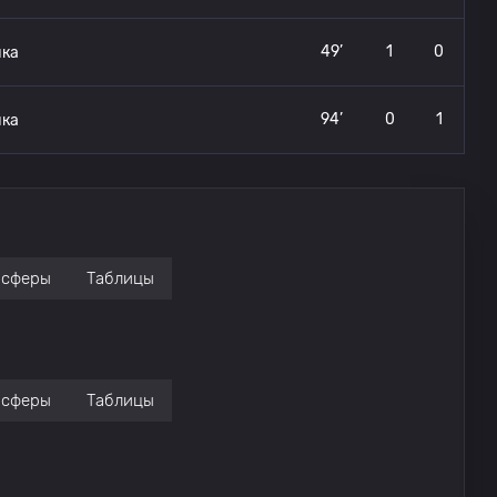
49’
1
0
ка
94’
0
1
ка
нсферы
Таблицы
нсферы
Таблицы