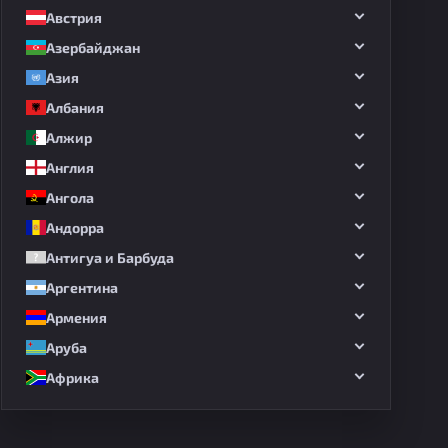
Австрия
Азербайджан
Азия
Албания
Алжир
Англия
Ангола
Андорра
Антигуа и Барбуда
Аргентина
Армения
Аруба
Африка