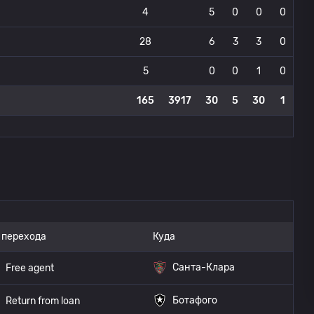
4
5
0
0
0
28
6
3
3
0
5
0
0
1
0
165
3917
30
5
30
1
 перехода
Куда
Санта-Клара
Free agent
Ботафого
Return from loan