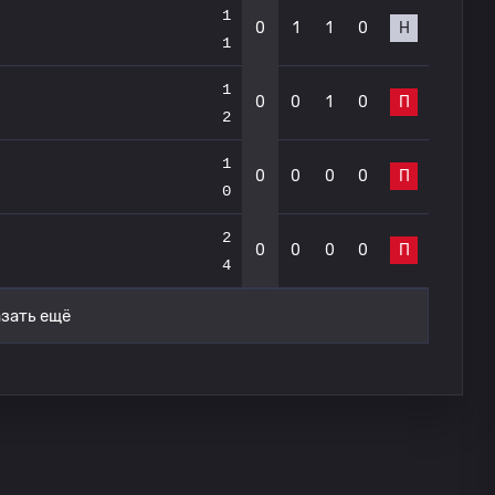
1
0
1
1
0
Н
1
1
0
0
1
0
П
2
1
0
0
0
0
П
0
2
0
0
0
0
П
4
зать ещё