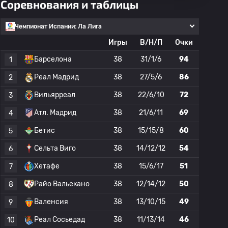
Соревнования и таблицы
Чемпионат Испании: Ла Лига
Игры
В/Н/П
Очки
Барселона
38
31/1/6
94
1
Реал Мадрид
38
27/5/6
86
2
Вильярреал
38
22/6/10
72
3
Атл. Мадрид
38
21/6/11
69
4
Бетис
38
15/15/8
60
5
Сельта Виго
38
14/12/12
54
6
Хетафе
38
15/6/17
51
7
Райо Вальекано
38
12/14/12
50
8
Валенсия
38
13/10/15
49
9
Реал Сосьедад
38
11/13/14
46
10