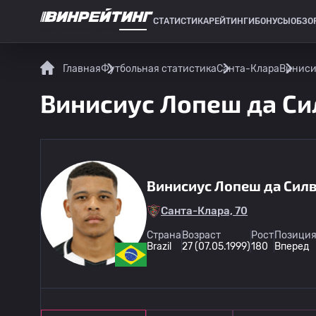
СТАТИСТИКА
РЕЙТИНГИ
БОНУСЫ
ОБЗО
СПОРТИВНАЯ СТАТИСТИКА
Главная
Футбольная статистика
Санта-Клара
Винисиу
Винисиус Лопеш да Сил
Винисиус Лопеш да Сил
Санта-Клара, 70
Страна
Возраст
Рост
Позиция
Brazil
27 (07.05.1999)
180
Вперед