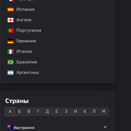
Испания
Англия
Португалия
Германия
Италия
Бразилия
Аргентина
Страны
Все
А
Б
В
Г
Д
Е
З
И
К
Л
М
Н
О
Австралия