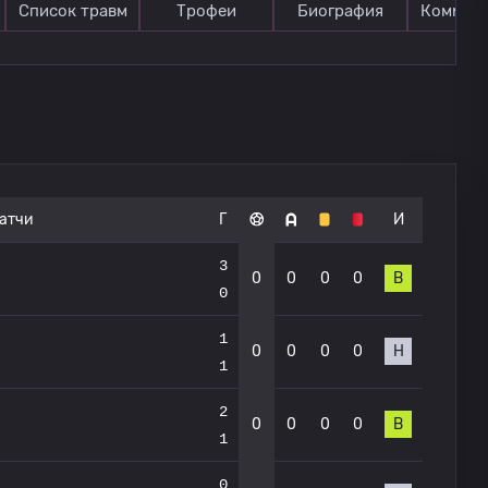
Список травм
Трофеи
Биография
Коммен
атчи
Г
И
3
0
0
0
0
В
0
1
0
0
0
0
Н
1
2
0
0
0
0
В
1
0