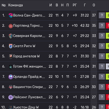
№
Команда
И
В
Н
П
РГ
Г
О
?
1.
Волна Сан-Диего
22
11
4
7
+9
31:22
37
?
2.
Портленд Торнс
22
10
5
7
+10
42:32
35
?
3.
Северная Кароли
22
9
6
7
+7
29:22
33
?
4.
Сиэтл Ригн W
22
9
5
8
+5
29:24
32
?
5.
Город ангелов W
22
8
7
7
+1
31:30
31
?
6.
Готэм ФК женщин
22
8
7
7
+1
25:24
31
?
7.
Орландо Прайд ж
22
10
1
11
-1
27:28
31
?
8.
Вашингтон Спири
22
7
9
6
-3
26:29
30
?
9.
Рейсинг Луисвил
22
6
9
7
+1
25:24
27
?
10.
Хьюстон Дэш W
22
6
8
8
-2
16:18
26