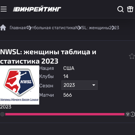
Главная
Футбольная статистика
NWSL: женщины
2023
NWSL: женщины таблица и
статистика 2023
Нация
США
Клубы
14
2023
Сезон
Матчи
566
2023