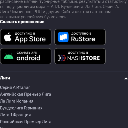
расписание матчей, турнирные таблицы, результаты и статистику
по ведущим лигам мира — АПЛ, Бундеслига, Ла Лига, Серия А,
Лига Чемпионов, РПЛ и другим. Сайт является партнёром
легальных российских букмекеров.
Скачать приложение
Лиги
Серия A Италия
Английская Премьер Лига
Ла Лига Испания
Бундеслига Германия
Лига 1 Франция
Российская Премьер Лига