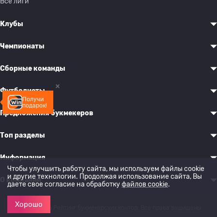
Все лиги
Клубы
Чемпионаты
Сборные команды
Футболисты
Получи
подарок!
Предложения букмекеров
Топ разделы
Информация
Чтобы улучшить работу сайта, мы используем файлы cookie
и другие технологии. Продолжая использование сайта, Вы
О компании
даете свое согласие на обработку
файлов cookie
.
Хорошо
© 2022-2026 Рейтинг букмекерских контор. Все права защищены.