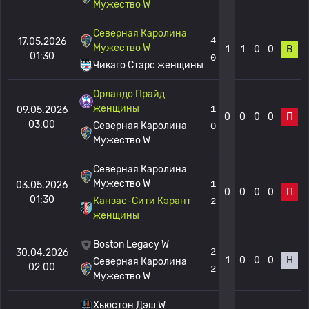
Мужество W
Северная Каролина
4
17.05.2026
Мужество W
1
1
0
0
В
01:30
0
Чикаго Старс женщины
Орландо Прайд
женщины
1
09.05.2026
0
0
0
0
П
03:00
Северная Каролина
0
Мужество W
Северная Каролина
Мужество W
1
03.05.2026
0
0
0
0
П
01:30
Канзас-Сити Кэрант
2
женщины
Boston Legacy W
2
30.04.2026
1
0
0
0
Н
Северная Каролина
02:00
2
Мужество W
Хьюстон Дэш W