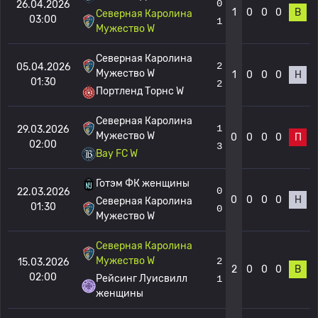
0
26.04.2026
1
0
0
0
В
Северная Каролина
03:00
1
Мужество W
Северная Каролина
2
05.04.2026
Мужество W
1
0
0
0
Н
01:30
2
Портленд Торнс W
Северная Каролина
1
29.03.2026
Мужество W
0
0
0
0
П
02:00
3
Bay FC W
Готэм ФК женщины
0
22.03.2026
0
0
0
0
Н
Северная Каролина
01:30
0
Мужество W
Северная Каролина
Мужество W
2
15.03.2026
2
0
0
0
В
02:00
Рейсинг Луисвилл
1
женщины