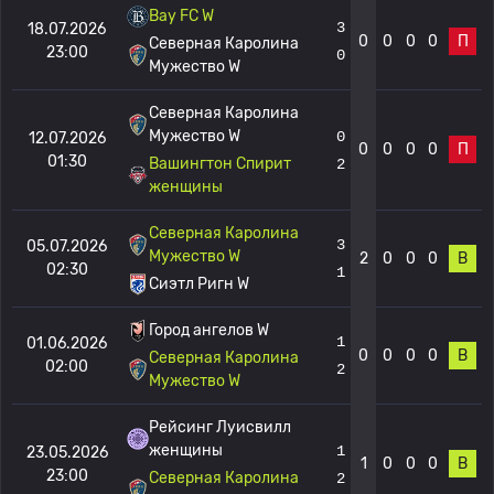
Bay FC W
3
18.07.2026
0
0
0
0
П
Северная Каролина
23:00
0
Мужество W
Северная Каролина
Мужество W
0
12.07.2026
0
0
0
0
П
01:30
Вашингтон Спирит
2
женщины
Северная Каролина
3
05.07.2026
Мужество W
2
0
0
0
В
02:30
1
Сиэтл Ригн W
Город ангелов W
1
01.06.2026
0
0
0
0
В
Северная Каролина
02:00
2
Мужество W
Рейсинг Луисвилл
женщины
1
23.05.2026
1
0
0
0
В
23:00
Северная Каролина
2