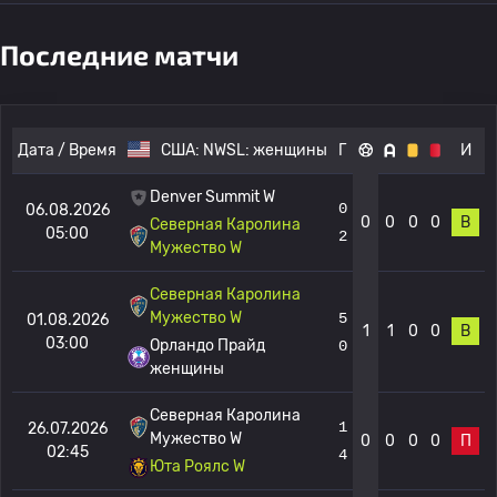
Последние матчи
Дата / Время
США:
NWSL: женщины
Г
И
Denver Summit W
0
06.08.2026
0
0
0
0
В
Северная Каролина
05:00
2
Мужество W
Северная Каролина
Мужество W
5
01.08.2026
1
1
0
0
В
03:00
Орландо Прайд
0
женщины
Северная Каролина
1
26.07.2026
Мужество W
0
0
0
0
П
02:45
4
Юта Роялс W