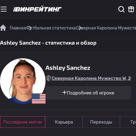
Главная
Футбольная статистика
Северная Каролина Мужест
Ashley Sanchez - статистика и обзор
Ashley Sanchez
Северная Каролина Мужество W, 2
Подробнее об игроке
Последние матчи
Карьера
Переходы
Тр