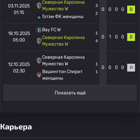
Северная Каролина
3
03.11.2025
Мужество W
0
0
0
0
В
01:15
2
Готэм ФК женщины
Bay FC W
1
18.10.2025
0
1
0
0
В
Северная Каролина
05:00
4
Мужество W
Северная Каролина
Мужество W
1
12.10.2025
0
0
0
0
Н
02:30
Вашингтон Спирит
1
женщины
Показать ещё
Карьера