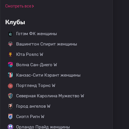
Смотреть все
Клубы
Готэм ФК женщины
Вашингтон Спирит женщины
Юта Роялс W
Волна Сан-Диего W
Канзас-Сити Кэрант женщины
Портленд Торнс W
Северная Каролина Мужество W
Город ангелов W
Сиэтл Ригн W
Орландо Прайд женщины