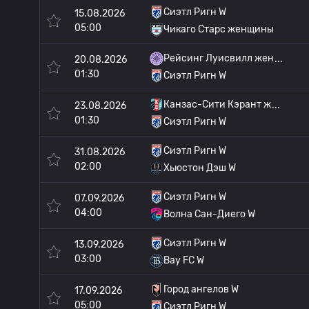
Сиэтл Ригн W
15.08.2026
05:00
Чикаго Старс женщины
Рейсинг Луисвилл жен
20.08.2026
01:30
Сиэтл Ригн W
Канзас-Сити Кэрант ж
23.08.2026
01:30
Сиэтл Ригн W
Сиэтл Ригн W
31.08.2026
02:00
Хьюстон Дэш W
Сиэтл Ригн W
07.09.2026
04:00
Волна Сан-Диего W
Сиэтл Ригн W
13.09.2026
03:00
Bay FC W
Город ангелов W
17.09.2026
05:00
Сиэтл Ригн W