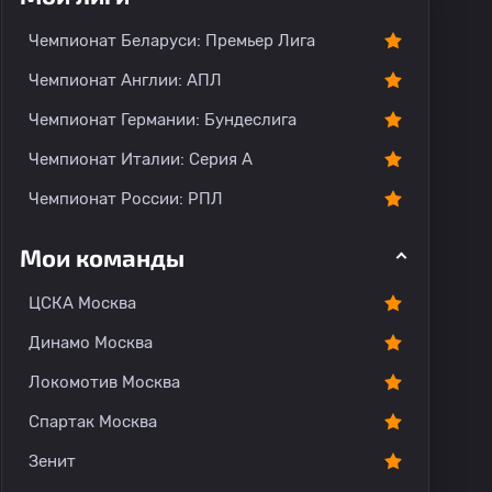
О команде
Чемпионат Беларуси: Премьер Лига
Чемпионат Англии: АПЛ
Чемпионат Германии: Бундеслига
Чемпионат Италии: Серия А
Чемпионат России: РПЛ
Мои команды
ЦСКА Москва
Динамо Москва
Локомотив Москва
Спартак Москва
Зенит