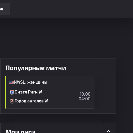
ок
Популярные матчи
NWSL: женщины
Сиэтл Ригн W
10.08
04:00
Город ангелов W
Мои лиги