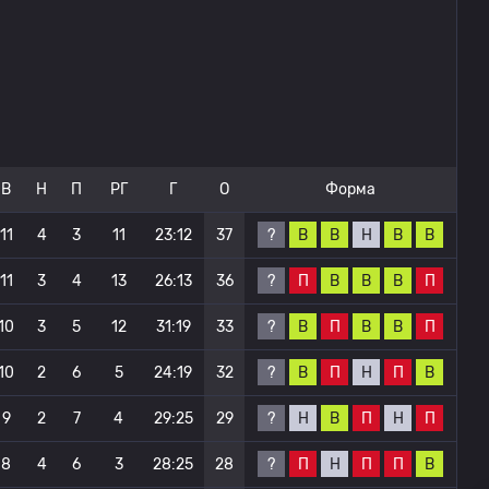
В
Н
П
РГ
Г
О
Форма
?
В
В
Н
В
В
11
4
3
11
23:12
37
?
П
В
В
В
П
11
3
4
13
26:13
36
?
В
П
В
В
П
10
3
5
12
31:19
33
?
В
П
Н
П
В
10
2
6
5
24:19
32
?
Н
В
П
Н
П
9
2
7
4
29:25
29
?
П
Н
П
П
В
8
4
6
3
28:25
28