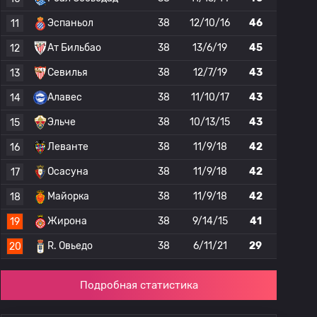
Эспаньол
38
12/10/16
46
11
Ат Бильбао
38
13/6/19
45
12
Севилья
38
12/7/19
43
13
Алавес
38
11/10/17
43
14
Эльче
38
10/13/15
43
15
Леванте
38
11/9/18
42
16
Осасуна
38
11/9/18
42
17
Майорка
38
11/9/18
42
18
Жирона
38
9/14/15
41
19
R. Овьедо
38
6/11/21
29
20
Подробная статистика