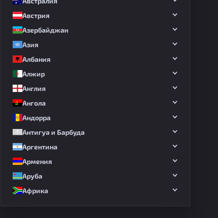
Австралия
Австрия
Азербайджан
Азия
Албания
Алжир
Англия
Ангола
Андорра
Антигуа и Барбуда
Аргентина
Армения
Аруба
Африка