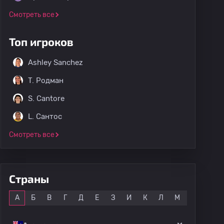
Смотреть все
Топ игроков
Ashley Sanchez
T. Родман
S. Cantore
L. Сантос
Смотреть все
Страны
Все
А
Б
В
Г
Д
Е
З
И
К
Л
М
Н
О