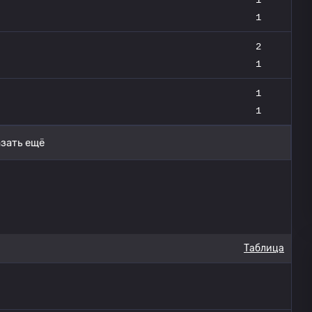
1
2
1
1
1
зать ещё
Таблица