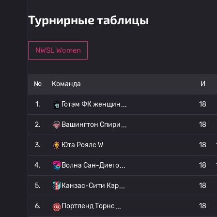
Турнирные таблицы
NWSL Women
№
Команда
И
1.
Готэм ФК женщин
18
2.
Вашингтон Спири
18
3.
Юта Роялс W
18
4.
Волна Сан-Диего
18
5.
Канзас-Сити Кэр
18
6.
Портленд Торнс
18