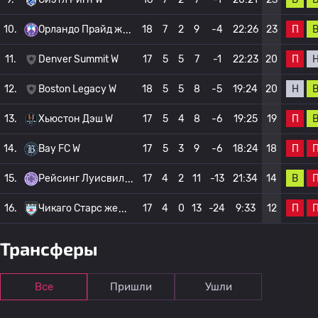
П
10.
Орландо Прайд ж
18
7
2
9
-4
22:26
23
П
11.
Denver Summit W
17
5
5
7
-1
22:23
20
Н
12.
Boston Legacy W
18
5
5
8
-5
19:24
20
П
13.
Хьюстон Дэш W
17
5
4
8
-6
19:25
19
П
14.
Bay FC W
17
5
3
9
-6
18:24
18
В
15.
Рейсинг Луисвил
17
4
2
11
-13
21:34
14
П
16.
Чикаго Старс же
17
4
0
13
-24
9:33
12
Трансферы
Все
Пришли
Ушли