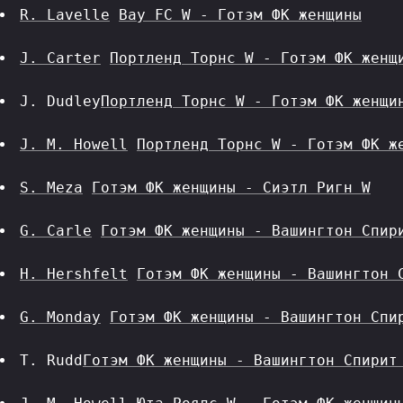
R. Lavelle
Bay FC W - Готэм ФК женщины
J. Carter
Портленд Торнс W - Готэм ФК женщ
J. Dudley
Портленд Торнс W - Готэм ФК женщи
J. M. Howell
Портленд Торнс W - Готэм ФК ж
S. Meza
Готэм ФК женщины - Сиэтл Ригн W
G. Carle
Готэм ФК женщины - Вашингтон Спир
H. Hershfelt
Готэм ФК женщины - Вашингтон 
G. Monday
Готэм ФК женщины - Вашингтон Спи
T. Rudd
Готэм ФК женщины - Вашингтон Спирит