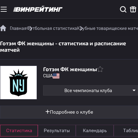
Главная
Футбольная статистика
Клубные товарищеские мат
Готэм ФК женщины - статистика и расписание
матчей
Готэм ФК женщины
США
Все чемпионаты клуба
Подробнее о клубе
Статистика
Результаты
Календарь
Табли