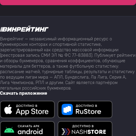
Винрейтинг — независимый информационный ресурс о
букмекерских конторах и спортивной статистике,
зарегистрированный как средство массовой информации
(реестровая запись СМИ ЭЛ № ФС 77-83883). Публикует рейтинги
и обзоры букмекеров, сравнения коэффициентов, обучающие
материалы для беттеров, а также футбольную статистику:
расписание матчей, турнирные таблицы, результаты и статистику
по ведущим лигам мира — АПЛ, Бундеслига, Ла Лига, Серия А,
Лига Чемпионов, РПЛ и другим. Сайт является партнёром
легальных российских букмекеров.
Скачать приложение