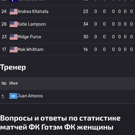
24
Andrea Kitahata
23
0
0
0
0
0
0
28
Katie Lampson
34
0
0
0
0
0
0
23
Midge Purce
30
0
0
0
0
0
0
17
Mak Whitham
16
0
0
0
0
0
0
Тренер
№
Имя
Juan Amoros
1.
Вопросы и ответы по статистике
матчей ФК Готэм ФК женщины