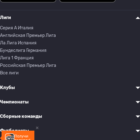
Лиги
Серия A Италия
Английская Премьер Лига
Ла Лига Испания
Бундеслига Германия
Лига 1 Франция
Российская Премьер Лига
Все лиги
Клубы
Чемпионаты
Сборные команды
Футболисты
Получи