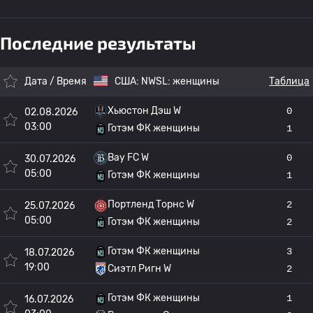
Последние результаты
Дата / Время
США:
NWSL: женщины
Таблица
Хьюстон Дэш W
0
02.08.2026
03:00
Готэм ФК женщины
1
Bay FC W
0
30.07.2026
05:00
Готэм ФК женщины
1
Портленд Торнс W
2
25.07.2026
05:00
Готэм ФК женщины
2
Готэм ФК женщины
3
18.07.2026
19:00
Сиэтл Ригн W
2
Готэм ФК женщины
1
16.07.2026