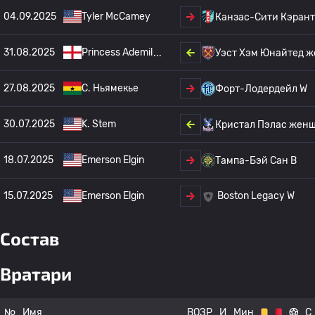
04.09.2025
Tyler McCamey
Канзас-Сити Кэран
31.08.2025
Princess Ademil
Уэст Хэм Юнайтед 
27.08.2025
С. Ньямекье
Форт-Лодердейл W
30.07.2025
K. Stem
Кристал Пэлас жен
18.07.2025
Emerson Elgin
Тампа-Бэй Сан В
15.07.2025
Emerson Elgin
Boston Legacy W
Состав
Вратари
№
Имя
ВОЗР
И
Мин
С