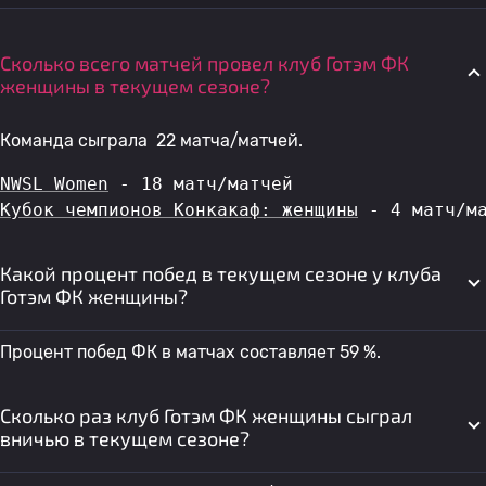
Сколько всего матчей провел клуб Готэм ФК
женщины в текущем сезоне?
Команда сыграла 22 матча/матчей.
NWSL Women
 - 18 матч/матчей
Кубок чемпионов Конкакаф: женщины
 - 4 матч/м
Какой процент побед в текущем сезоне у клуба
Готэм ФК женщины?
Процент побед ФК в матчах составляет 59 %.
Сколько раз клуб Готэм ФК женщины сыграл
вничью в текущем сезоне?