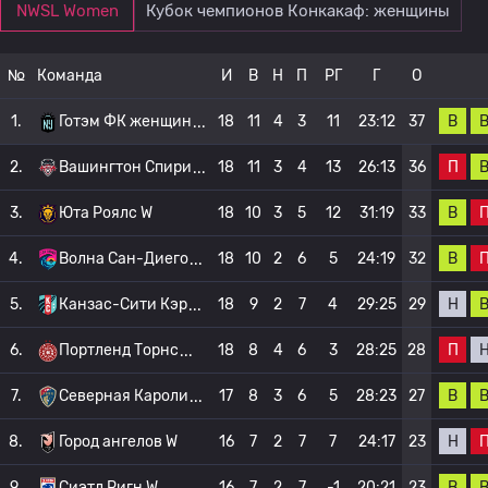
NWSL Women
Кубок чемпионов Конкакаф: женщины
№
Команда
И
В
Н
П
РГ
Г
О
В
1.
Готэм ФК женщин
18
11
4
3
11
23:12
37
П
2.
Вашингтон Спири
18
11
3
4
13
26:13
36
В
3.
Юта Роялс W
18
10
3
5
12
31:19
33
В
4.
Волна Сан-Диего
18
10
2
6
5
24:19
32
Н
5.
Канзас-Сити Кэр
18
9
2
7
4
29:25
29
П
6.
Портленд Торнс
18
8
4
6
3
28:25
28
В
7.
Северная Кароли
17
8
3
6
5
28:23
27
Н
8.
Город ангелов W
16
7
2
7
7
24:17
23
В
9.
Сиэтл Ригн W
16
7
2
7
-1
20:21
23