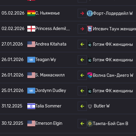
05.02.2026
С. Ньямекье
Форт-Лодердейл W
02.02.2026
Princess Ademil
Ипсвич Таун женщи
27.01.2026
Andrea Kitahata
Готэм ФК женщины
26.01.2026
Teagan Wy
Готэм ФК женщины
26.01.2026
S. Маккаскилл
Волна Сан-Диего W
25.01.2026
Jordynn Dudley
Готэм ФК женщины
31.12.2025
Talia Sommer
Butler W
30.12.2025
Emerson Elgin
Тампа-Бэй Сан В