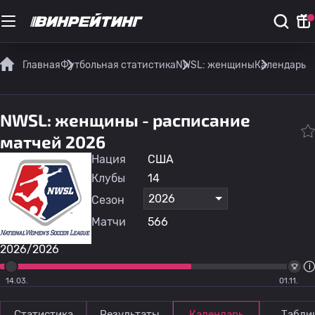
Главная
Футбольная статистика
NWSL: женщины
Календарь
NWSL: женщины - расписание
матчей 2026
Нация
США
Клубы
14
2026
Сезон
Матчи
566
2026/2026
14.03.
01.11.
Статистика
Результаты
Календарь
Табли