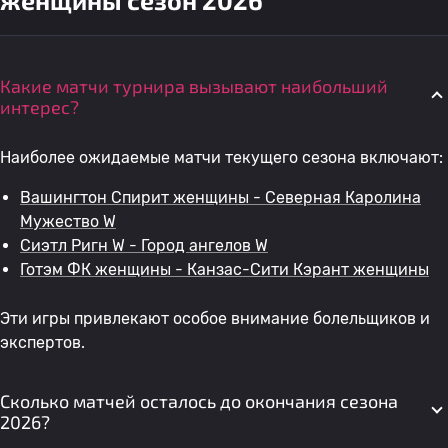
женщины сезон 2026
Какие матчи турнира вызывают наибольший
интерес?
Наиболее ожидаемые матчи текущего сезона включают:
Вашингтон Спирит женщины - Северная Каролина
Мужество W
Сиэтл Ригн W - Город ангелов W
Готэм ФК женщины - Канзас-Сити Кэрант женщины
Эти игры привлекают особое внимание болельщиков и
экспертов.
Сколько матчей осталось до окончания сезона
2026?