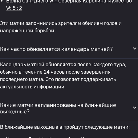
Волна Сан-Диего W - Северная Каролина Мужество
W: 5 : 2
Эти матчи запомнились зрителям обилием голов и
напряжённой борьбой.
Как часто обновляется календарь матчей?
Календарь матчей обновляется после каждого тура,
обычно в течение 24 часов после завершения
последнего матча. Это позволяет поддерживать
актуальность информации.
Какие матчи запланированы на ближайшие
выходные?
В ближайшие выходные в пройдут следующие матчи: