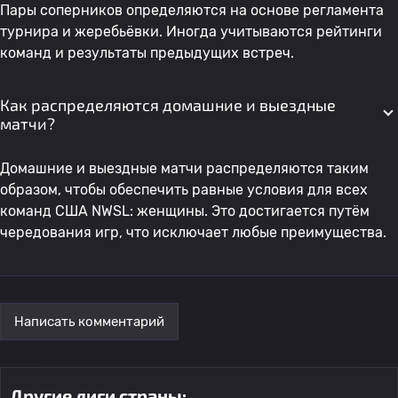
Пары соперников определяются на основе регламента
турнира и жеребьёвки. Иногда учитываются рейтинги
команд и результаты предыдущих встреч.
Как распределяются домашние и выездные
матчи?
Домашние и выездные матчи распределяются таким
образом, чтобы обеспечить равные условия для всех
команд США NWSL: женщины. Это достигается путём
чередования игр, что исключает любые преимущества.
Написать комментарий
Другие лиги страны: