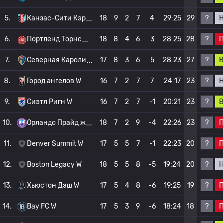
?
5.
Канзас-Сити Кэр
18
9
2
7
4
29:25
29
?
6.
Портленд Торнс
18
8
4
6
3
28:25
28
?
7.
Северная Кароли
17
8
3
6
5
28:23
27
?
8.
Город ангелов W
16
7
2
7
7
24:17
23
?
9.
Сиэтл Ригн W
16
7
2
7
-1
20:21
23
?
10.
Орландо Прайд ж
18
7
2
9
-4
22:26
23
?
11.
Denver Summit W
17
5
5
7
-1
22:23
20
?
12.
Boston Legacy W
18
5
5
8
-5
19:24
20
?
13.
Хьюстон Дэш W
17
5
4
8
-6
19:25
19
?
14.
Bay FC W
17
5
3
9
-6
18:24
18