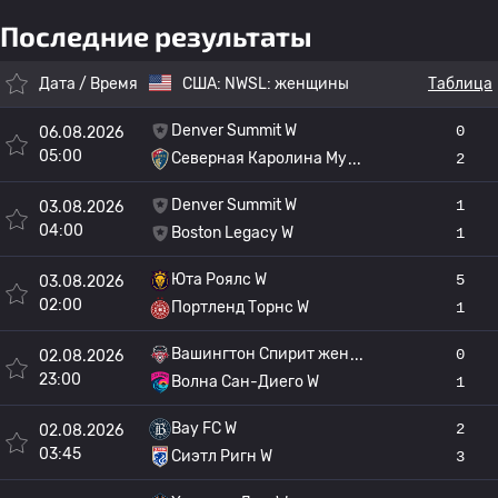
Последние результаты
Дата / Время
США:
NWSL: женщины
Таблица
Denver Summit W
0
06.08.2026
05:00
Северная Каролина Му
2
Denver Summit W
1
03.08.2026
04:00
Boston Legacy W
1
Юта Роялс W
5
03.08.2026
02:00
Портленд Торнс W
1
Вашингтон Спирит жен
0
02.08.2026
23:00
Волна Сан-Диего W
1
Bay FC W
2
02.08.2026
03:45
Сиэтл Ригн W
3