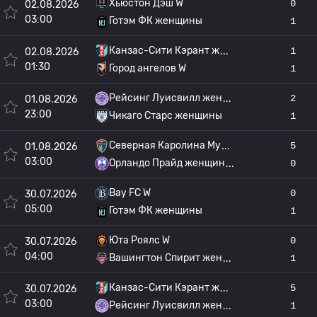
Хьюстон Дэш W
0
02.08.2026
03:00
Готэм ФК женщины
1
Канзас-Сити Кэрант ж
1
02.08.2026
01:30
Город ангелов W
1
Рейсинг Луисвилл жен
2
01.08.2026
23:00
Чикаго Старс женщины
1
Северная Каролина Му
5
01.08.2026
03:00
Орландо Прайд женщин
0
Bay FC W
0
30.07.2026
05:00
Готэм ФК женщины
1
Юта Роялс W
0
30.07.2026
04:00
Вашингтон Спирит жен
1
Канзас-Сити Кэрант ж
5
30.07.2026
03:00
Рейсинг Луисвилл жен
1