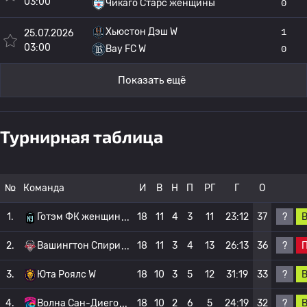
03:00
Чикаго Старс женщины
0
Хьюстон Дэш W
1
25.07.2026
03:00
Bay FC W
0
Показать ещё
Турнирная таблица
№
Команда
И
В
Н
П
РГ
Г
О
?
1.
Готэм ФК женщин
18
11
4
3
11
23:12
37
?
2.
Вашингтон Спири
18
11
3
4
13
26:13
36
?
3.
Юта Роялс W
18
10
3
5
12
31:19
33
?
4.
Волна Сан-Диего
18
10
2
6
5
24:19
32