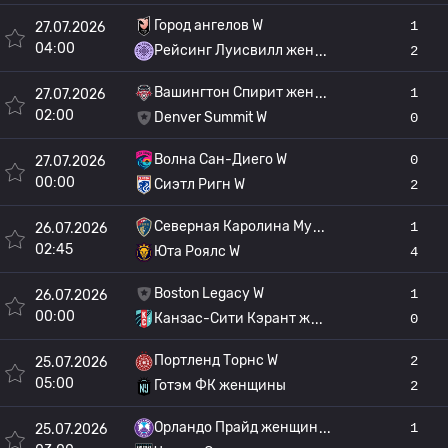
Город ангелов W
1
27.07.2026
04:00
Рейсинг Луисвилл жен
2
Вашингтон Спирит жен
1
27.07.2026
02:00
Denver Summit W
0
Волна Сан-Диего W
0
27.07.2026
00:00
Сиэтл Ригн W
2
Северная Каролина Му
1
26.07.2026
02:45
Юта Роялс W
4
Boston Legacy W
1
26.07.2026
00:00
Канзас-Сити Кэрант ж
0
Портленд Торнс W
2
25.07.2026
05:00
Готэм ФК женщины
2
Орландо Прайд женщин
1
25.07.2026