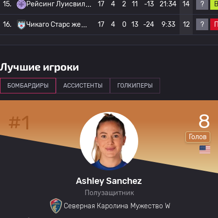
?
15.
Рейсинг Луисвил
17
4
2
11
-13
21:34
14
?
16.
Чикаго Старс же
17
4
0
13
-24
9:33
12
Лучшие игроки
БОМБАРДИРЫ
АССИСТЕНТЫ
ГОЛКИПЕРЫ
8
#1
Голов
Ashley Sanchez
Полузащитник
Северная Каролина Мужество W