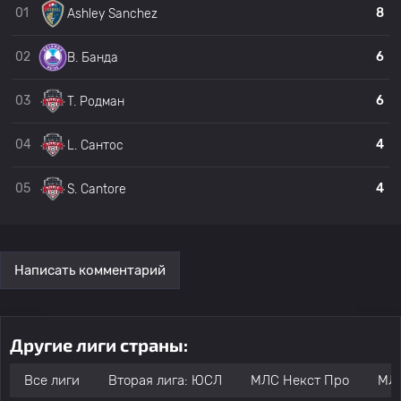
01
8
Ashley Sanchez
02
6
B. Банда
03
6
T. Родман
04
4
L. Сантос
05
4
S. Cantore
Написать комментарий
Другие лиги страны:
Все лиги
Вторая лига: ЮСЛ
МЛС Некст Про
МЛ