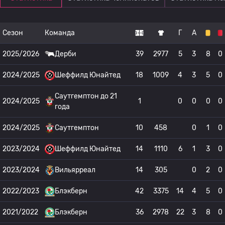
Сезон
Команда
Г
А
2025/2026
Дерби
39
2977
5
3
8
0
2024/2025
Шеффилд Юнайтед
18
1009
4
3
5
0
Саутгемптон до 21
2024/2025
1
0
0
0
0
года
2024/2025
Саутгемптон
10
458
0
1
0
2023/2024
Шеффилд Юнайтед
14
1110
6
1
3
0
2023/2024
Вильярреал
14
305
0
2
0
2022/2023
Блэкберн
42
3375
14
4
5
0
2021/2022
Блэкберн
36
2978
22
3
8
0