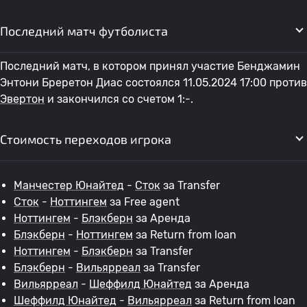
Последний матч футболиста
Последний матч, в котором принял участие Бенджамин
Энтони Бреретон Диас состоялся 11.05.2024 17:00 против
Эвертон
и закончился со счетом 1:-.
Стоимость переходов игрока
Манчестер Юнайтед
-
Сток
за Transfer
Сток
-
Ноттингем
за Free agent
Ноттингем
-
Блэкберн
за Аренда
Блэкберн
-
Ноттингем
за Return from loan
Ноттингем
-
Блэкберн
за Transfer
Блэкберн
-
Вильярреал
за Transfer
Вильярреал
-
Шеффилд Юнайтед
за Аренда
Шеффилд Юнайтед
-
Вильярреал
за Return from loan