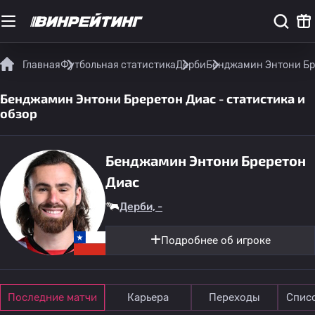
Главная
Футбольная статистика
Дерби
Бенджамин Энтони Бре
Бенджамин Энтони Бреретон Диас - статистика и
обзор
Бенджамин Энтони Бреретон
Диас
Дерби, -
Подробнее об игроке
Последние матчи
Карьера
Переходы
Спис