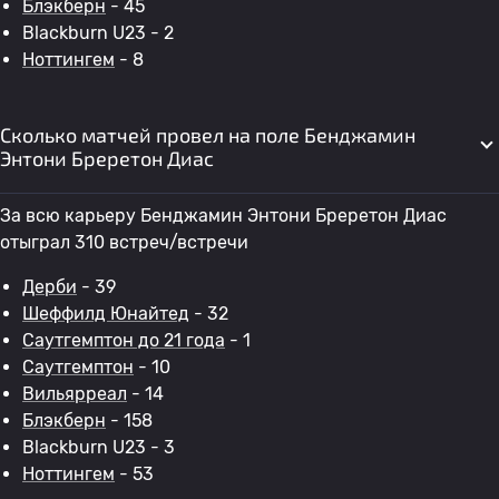
Блэкберн
- 45
Blackburn U23 - 2
Ноттингем
- 8
Сколько матчей провел на поле Бенджамин
Энтони Бреретон Диас
За всю карьеру Бенджамин Энтони Бреретон Диас
отыграл 310 встреч/встречи
Дерби
- 39
Шеффилд Юнайтед
- 32
Саутгемптон до 21 года
- 1
Саутгемптон
- 10
Вильярреал
- 14
Блэкберн
- 158
Blackburn U23 - 3
Ноттингем
- 53