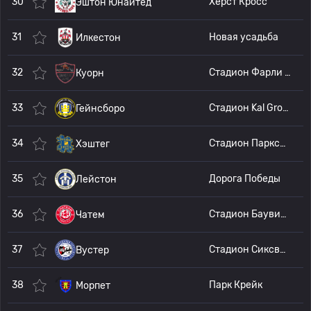
30
Хёрст Кросс
Эштон Юнайтед
31
Новая усадьба
Илкестон
32
Стадион Фарли Уэй
Куорн
33
Стадион Kal Group
Гейнсборо
34
Стадион Парксайд
Хэштег
35
Дорога Победы
Лейстон
36
Стадион Баувилл
Чатем
37
Стадион Сиксвейс
Вустер
38
Парк Крейк
Морпет