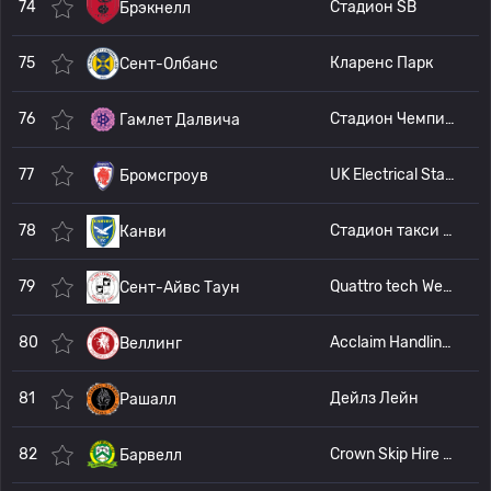
74
Стадион SB
Брэкнелл
75
Кларенс Парк
Сент-Олбанс
76
Стадион Чемпион Хилл
Гамлет Далвича
77
UK Electrical Stadium
Бромсгроув
78
Стадион такси Стивс
Канви
79
Quattro tech Westwood Road
Сент-Айвс Таун
80
Acclaim Handling Community Stadium
Веллинг
81
Дейлз Лейн
Рашалл
82
Crown Skip Hire Stadium
Барвелл