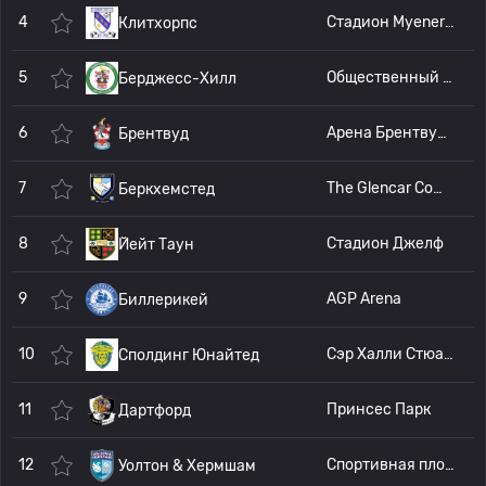
4
Стадион Myenergi
Клитхорпс
5
Общественный стадион Home Call Carpets
Берджесс-Хилл
6
Арена Брентвудского центра
Брентвуд
7
The Glencar Community Stadium
Беркхемстед
8
Стадион Джелф
Йейт Таун
9
AGP Arena
Биллерикей
10
Сэр Халли Стюарт Филд
Сполдинг Юнайтед
11
Принсес Парк
Дартфорд
12
Спортивная площадка
Уолтон & Хермшам