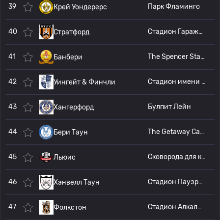
39
Парк Фламинго
Крей Уондерерс
40
Стадион Гаражи Арден
Стратфорд
41
The Spencer Stadium
Банбери
42
Стадион имени Мориса Ребака
Уингейт & Финчли
43
Булпит Лейн
Хангерфорд
44
The Getaway Cars Stadium
Бери Таун
45
Сковорода для капельницы
Льюис
46
Стадион Пауэрдей
Хэнвелл Таун
47
Стадион Алкалин
Фолкстон