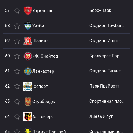
57
Боро-Парк
Уоркинтон
58
Стадион Towbar Express на территории стадиона Turnbull Ground
Уитби
59
Стадион Ипотечные решения
Шолинг
60
Бродхерст Парк
ФК Юнайтед
61
Стадион Гигантский топор
Ланкастер
62
Парк Прайветт
Госпорт
63
Спортивная площадка Военного мемориала
Стурбридж
64
Лиевый луг
Альвечерч
65
Спортивный центр Манадон
Плимут Парквей