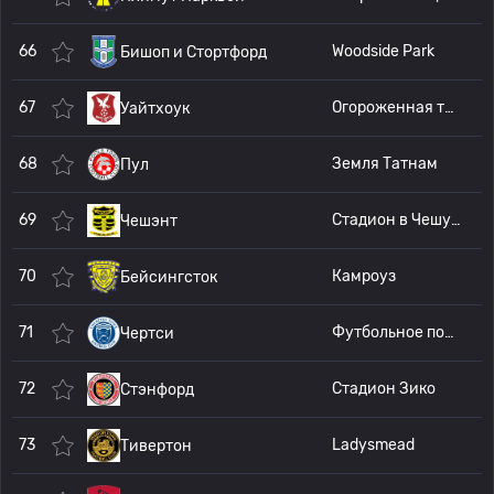
66
Woodside Park
Бишоп и Стортфорд
67
Огороженная территория
Уайтхоук
68
Земля Татнам
Пул
69
Стадион в Чешунте
Чешэнт
70
Камроуз
Бейсингсток
71
Футбольное поле на Алвинс Лейн
Чертси
72
Стадион Зико
Стэнфорд
73
Ladysmead
Тивертон