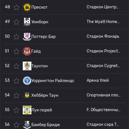
48
Стадион Центра автобезопасности
Прескот
49
The Wyatt Homes Stadium
Уимборн
50
Стадион Фонарь
Поттерс Бар
51
Стадион Project Solar Великобритания
Гайд
52
Стадион Cygnet Health Care
Таунтон
53
Арена Улей
Уоррингтон Райлендс
54
Спортивная площадка Energy Check
Хеббёрн Таун
55
F. Общественный стадион Болл
Лук-порей
56
Стадион сэра Тома Финни
Бамбер Бридж