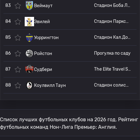
83
Стадион Боба Лукаса
Веймаут
84
Стадион Парксайд
Эвилей
85
Стадион Кал.Доставка
Уоррингтон
86
Прогулка по саду
Ройстон
87
The Elite Travel Stadium
Судбери
88
Стадион солиситоров Мандер Круикшэнк
Коулвилл Таун
Список лучших футбольных клубов на 2026 год. Рейтинг
футбольных команд Нон-Лига Премьер: Англия.