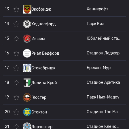
13
Ханикрофт
Оксбридж
14
Парк Киз
Хеднесфорд
15
Юбилейный стадион Спирс и Хартвелл
Ившем
16
Стадион Леджер
Риал Бедфорд
17
Брекен-Мур
Стоксбридж
18
Стадион Арктика
Долина Крей
19
Парк Нью-Медоу
Глостер
20
Стадион The Map Group UK
Стоктон
21
Стадион Клейсон
Дорчестер