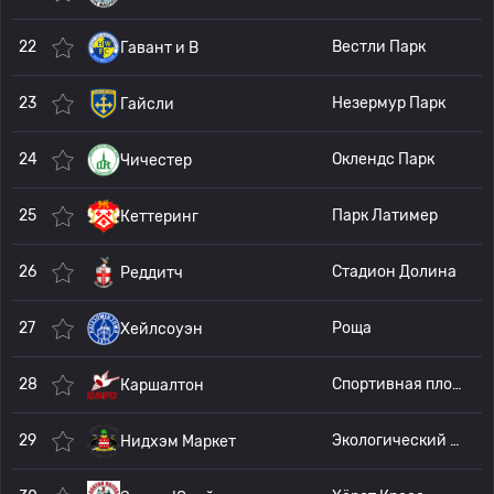
22
Вестли Парк
Гавант и В
23
Незермур Парк
Гайсли
24
Оклендс Парк
Чичестер
25
Парк Латимер
Кеттеринг
26
Стадион Долина
Реддитч
27
Роща
Хейлсоуэн
28
Спортивная площадка Военного мемориала
Каршалтон
29
Экологический стадион в Блумфилдс
Нидхэм Маркет