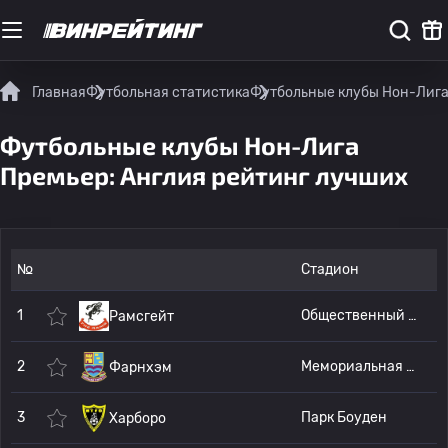
Главная
Футбольная статистика
Футбольные клубы Нон-Лига
Футбольные клубы Нон-Лига
Премьер: Англия рейтинг лучших
№
Стадион
1
Общественный стадион WW Martin
Рамсгейт
2
Мемориальная площадка Фарнхэм
Фарнхэм
3
Парк Боуден
Харборо