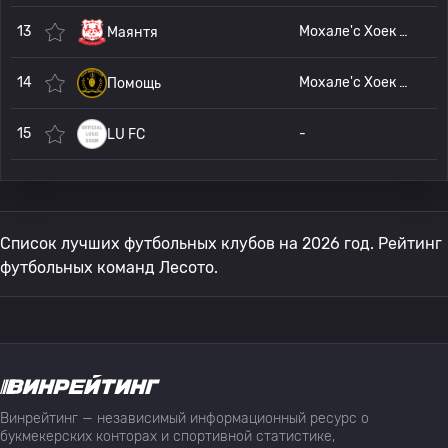
13
Мохале'с Хоек DiFA Ground, Difa Мохале'с Хоек
Маянтя
14
Мохале'с Хоек DiFA Ground, Difa Мохале'с Хоек
Помощь
15
-
LU FC
Список лучших футбольных клубов на 2026 год. Рейтинг
футбольных команд Лесото.
Винрейтинг — независимый информационный ресурс о
букмекерских конторах и спортивной статистике,