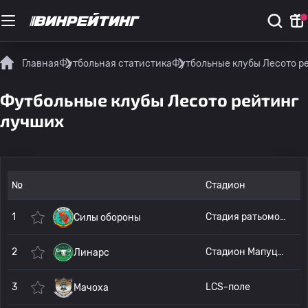
Главная
Футбольная статистика
Футбольные клубы Лесото р
Футбольные клубы Лесото рейтинг
лучших
№
Стадион
1
Стадия ратьомоса
Силы обороны
2
Стадион Мапуцоэ Дифа
Линарс
3
LCS-поле
Мачоха