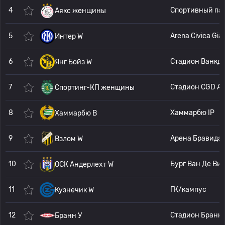
4
Спортивный парк
Аякс женщины
5
Arena Civica 
Интер W
6
Стадион Ванк
Янг Бойз W
7
Стадион CGD Аурелио П
Спортинг-КП женщины
8
Хаммарбю IP
Хаммарбю В
9
Арена Бравида
Взлом W
10
Бург Ван Де Вилес
ОСК Андерлехт W
11
ГК/кампус
Кузнечик W
12
Стадион Бранн
Бранн У