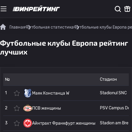
Главная
Футбольная статистика
Футбольные клубы Европа р
Футбольные клубы Европа рейтинг
лучших
№
Стадион
1
Stadionul SNC
Маяк Констанца W
2
PSV Cam
ПСВ женщины
3
Stadion a
Айнтрахт Франкфурт женщины