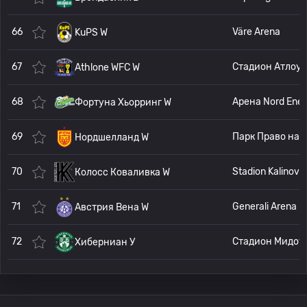
66
Väre Arena
KuPS W
67
Стадион Атлоун Т
Athlone WFC W
68
А
Фортуна Хьорринг W
69
Парк Право на ме
Нордшелланд W
70
Stadion Kalinovk
Колосс Коваливка W
71
Gener
Австрия Вена W
72
Стадион
Хиберниан У