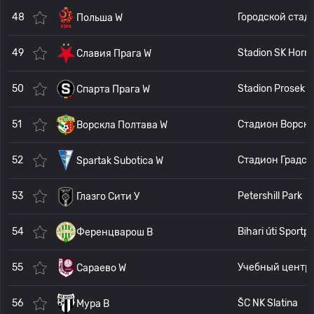
48
Городской стадион имени 
Польша W
49
Славия Прага W
50
Stadion Prosek
Спарта Прага W
51
Ворскла Полтава W
52
Стадион Градск
Spartak Subotica W
53
Petershill Park
Глазго Сити У
54
Bihari úti Sport
Ференцварош В
55
Учебн
Сараево W
56
ŠC NK Slatina
Мура В