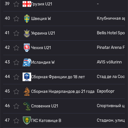
39
-
Грузия U21
40
Клубничная
Швеция W
41
Bell
Украина U21
42
Pinatar A
Чехия U21
43
AVIS völlurinn
Исландия W
44
Стад 
Сборная Франции до 18 лет
45
Евроборг
Сборная Нидерландов до 21 года
46
Спортивный центр
Словения U21
47
ГКС Катовице В