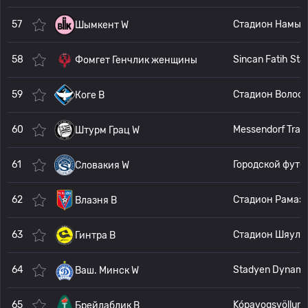
57
Стадион Намыс
Шымкент W
58
Sincan Fatih Sta
Фомгет Генчлик женщины
59
Стадион 
Коге В
60
Штурм Грац W
61
Городской футбольный ст
Словакия W
62
Стадион Рам
Влазня В
63
Стадион
Гинтра В
64
Stadyen Dyna
Ваш. Минск W
65
Kópavogsvöllur
Брейдаблик В