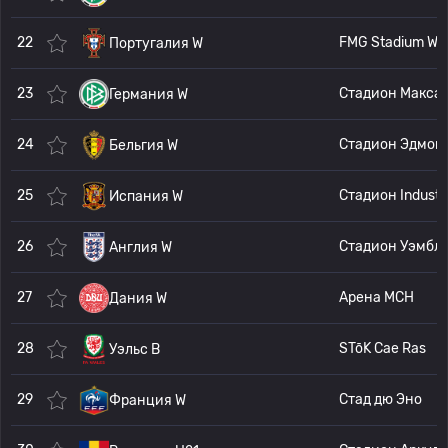
22
FMG 
Португалия W
23
Стадион
Германия W
24
Стадион Эд
Бельгия W
25
Стадион
Испания W
26
Стадион Уэмбл
Англия W
27
Арена MCH
Дания W
28
STōK Cae Ras
Уэльс В
29
Стад дю Эно
Франция W