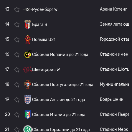
13
Арена Котенг
Русенборг W
14
Земл
Брага В
15
Городской стадион 
Польша U21
16
Сборная Испании до 21 года
17
Швейцария W
18
Муниципальны
Сборная Португалиидо 21 года
19
Боярышник
Сборная Англии до 21 года
20
Стадион Пье
Сборная Италии до 21 года
21
Сборная Германии до 21 года