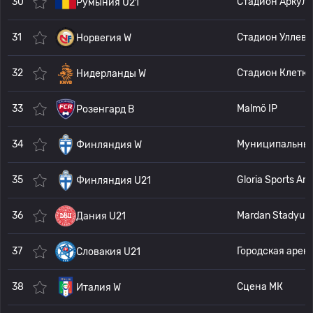
30
Ст
Румыния U21
31
С
Норвегия W
32
Стадион Клетка
Нидерланды W
33
Malmö IP
Розенгард В
34
Муниципальный с
Финляндия W
35
Glor
Финляндия U21
36
Mardan Stadyu
Дания U21
37
Городская арена - Стадион им
Словакия U21
38
Сцена МК
Италия W