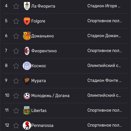
4
Стадион Игоря Кресцентини
Ла Фиорита
5
Спортивное поле Фальчиано
Folgore
6
Стадион Доманьяно
Доманьяно
7
Спортивное поле Фиорентино Федерико Кресцентини
Фиорентино
8
Олимпийский стадион в Серравалле
Космос
9
Стадион Фонте Делл'Ово
Мурата
10
Олимпийский стадион в Серравалле
Молодежь / Догана
11
Спортивное поле Борго Маджоре
Libertas
12
Спортивное поле Чиесануова
Pennarossa