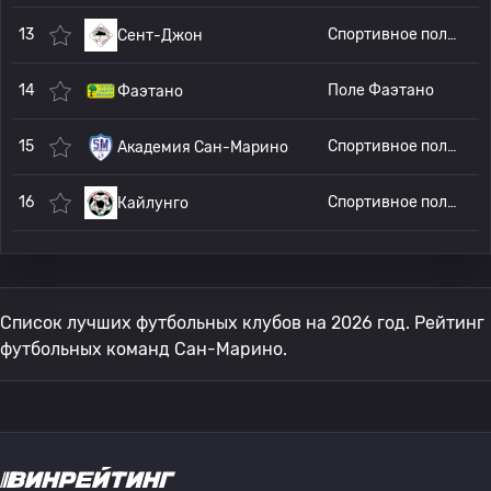
13
Спортивное поле Борго Маджоре
Сент-Джон
14
Поле Фаэтано
Фаэтано
15
Спортивное поле Аквавива
Академия Сан-Марино
16
Спортивное поле Борго Маджоре
Кайлунго
Список лучших футбольных клубов на 2026 год. Рейтинг
футбольных команд Сан-Марино.