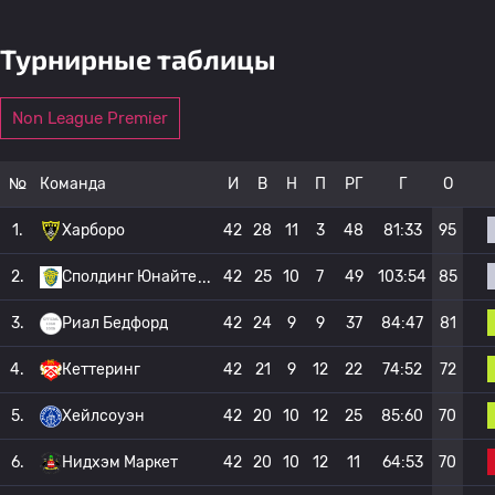
Турнирные таблицы
Non League Premier
№
Команда
И
В
Н
П
РГ
Г
О
1.
Харборо
42
28
11
3
48
81:33
95
2.
Сполдинг Юнайте
42
25
10
7
49
103:54
85
3.
Риал Бедфорд
42
24
9
9
37
84:47
81
4.
Кеттеринг
42
21
9
12
22
74:52
72
5.
Хейлсоуэн
42
20
10
12
25
85:60
70
6.
Нидхэм Маркет
42
20
10
12
11
64:53
70