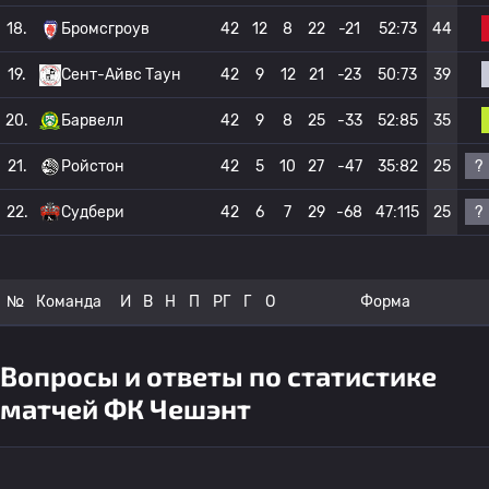
18.
Бромсгроув
42
12
8
22
-21
52:73
44
19.
Сент-Айвс Таун
42
9
12
21
-23
50:73
39
20.
Барвелл
42
9
8
25
-33
52:85
35
?
21.
Ройстон
42
5
10
27
-47
35:82
25
?
22.
Судбери
42
6
7
29
-68
47:115
25
№
Команда
И
В
Н
П
РГ
Г
О
Форма
Вопросы и ответы по статистике
матчей ФК Чешэнт