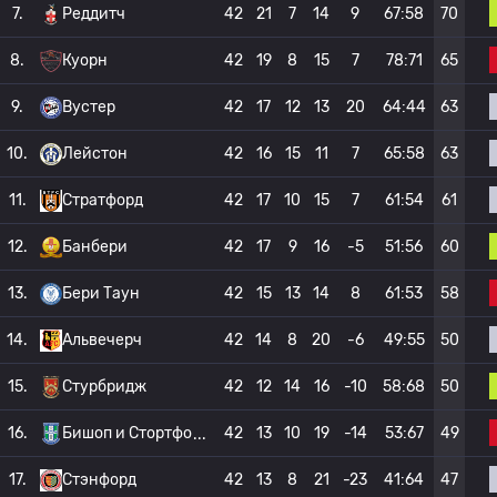
7.
Реддитч
42
21
7
14
9
67:58
70
8.
Куорн
42
19
8
15
7
78:71
65
9.
Вустер
42
17
12
13
20
64:44
63
10.
Лейстон
42
16
15
11
7
65:58
63
11.
Стратфорд
42
17
10
15
7
61:54
61
12.
Банбери
42
17
9
16
-5
51:56
60
13.
Бери Таун
42
15
13
14
8
61:53
58
14.
Альвечерч
42
14
8
20
-6
49:55
50
15.
Стурбридж
42
12
14
16
-10
58:68
50
16.
Бишоп и Стортфо
42
13
10
19
-14
53:67
49
17.
Стэнфорд
42
13
8
21
-23
41:64
47