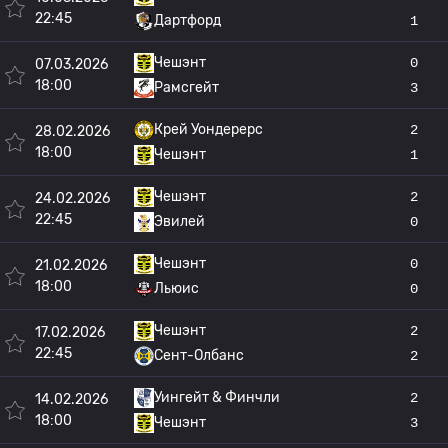
22:45
Дартфорд
1
Чешэнт
0
07.03.2026
18:00
Рамсгейт
3
Крей Уондерерс
2
28.02.2026
18:00
Чешэнт
1
Чешэнт
2
24.02.2026
22:45
Эвилей
0
Чешэнт
0
21.02.2026
18:00
Льюис
0
Чешэнт
2
17.02.2026
22:45
Сент-Олбанс
2
Уингейт & Финчли
2
14.02.2026
18:00
Чешэнт
3