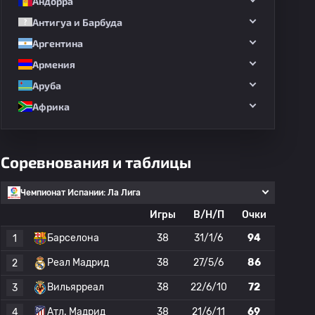
Андорра
Антигуа и Барбуда
Аргентина
Армения
Аруба
Африка
Соревнования и таблицы
Чемпионат Испании: Ла Лига
Игры
В/Н/П
Очки
Барселона
38
31/1/6
94
1
Реал Мадрид
38
27/5/6
86
2
Вильярреал
38
22/6/10
72
3
Атл. Мадрид
38
21/6/11
69
4