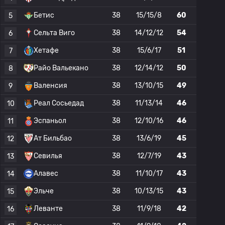
Бетис
38
15/15/8
60
5
Сельта Виго
38
14/12/12
54
6
Хетафе
38
15/6/17
51
7
Райо Вальекано
38
12/14/12
50
8
Валенсия
38
13/10/15
49
9
Реал Сосьедад
38
11/13/14
46
10
Эспаньол
38
12/10/16
46
11
Ат Бильбао
38
13/6/19
45
12
Севилья
38
12/7/19
43
13
Алавес
38
11/10/17
43
14
Эльче
38
10/13/15
43
15
Леванте
38
11/9/18
42
16