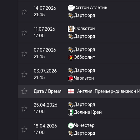
Саттон Атлетик
14.07.2026
21:45
Дартфорд
Фолкстон
11.07.2026
17:00
Дартфорд
Дартфорд
07.07.2026
21:45
Эббсфлит
Дартфорд
03.07.2026
21:45
Чарльтон
Дата / Время
Англия:
Премьер-дивизион И
Дартфорд
25.04.2026
17:00
Долина Крей
Чичестер
18.04.2026
17:00
Дартфорд