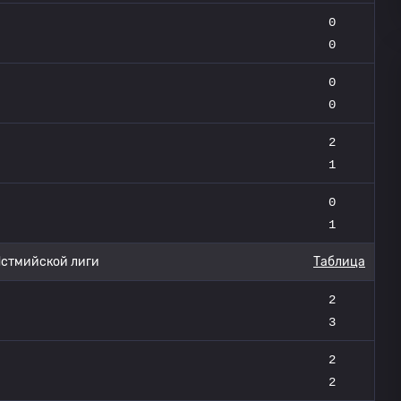
0
0
0
0
2
1
0
1
стмийской лиги
Таблица
2
3
2
2