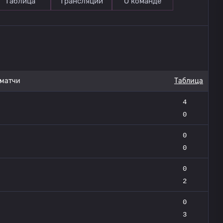
Таблица
Трансляции
О команде
 матчи
Таблица
4
0
0
0
0
2
0
3