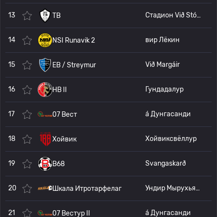
13
Стадион Við Stórá
TB
14
вир Лёкин
NSI Runavik 2
15
Við Margáir
EB / Streymur
16
Гундадалур
HB II
17
á Дунгасанди
07 Вест
18
Хойвиксвёллур
Хойвик
19
Svangaskarð
B68
20
Ундир Мырухьялла
Шкала Итротарфелаг
21
á Дунгасанди
07 Вестур II