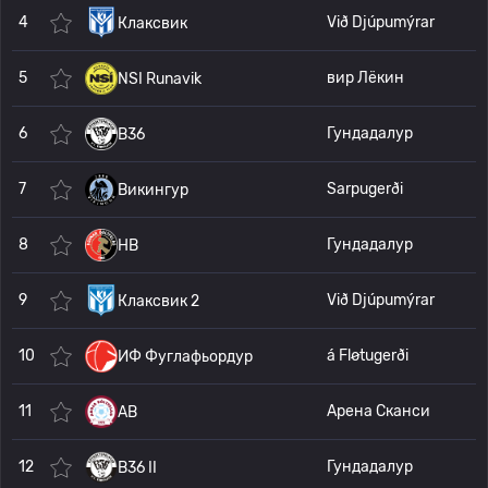
4
Við Djúpumýrar
Клаксвик
5
вир Лёкин
NSI Runavik
6
Гундадалур
B36
7
Sarpugerði
Викингур
8
Гундадалур
HB
9
Við Djúpumýrar
Клаксвик 2
10
á Fløtugerði
ИФ Фуглафьордур
11
Арена Сканси
AB
12
Гундадалур
B36 II