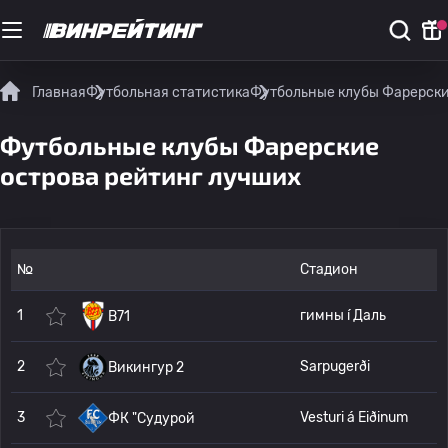
Главная
Футбольная статистика
Футбольные клубы Фарерски
Футбольные клубы Фарерские
острова рейтинг лучших
№
Стадион
1
гимны í Даль
B71
2
Sarpugerði
Викингур 2
3
Vesturi á Eiðinum
ФК "Судурой