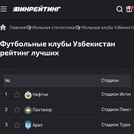
Главная
Футбольная статистика
Футбольные клубы Узбекист
Футбольные клубы Узбекистан
рейтинг лучших
№
Стадион
1
Стадион Исти
Нефтчи
2
Пахтакор
3
Стадион Турон
Арал