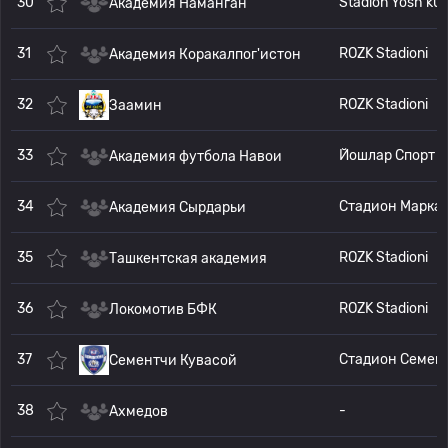
30
Stadion Yosh 
Академия Наманган
31
ROZK Stadioni
Академия Коракалпог'истон
32
ROZK Stadioni
Заамин
33
Йошлар Спорт Маджмуаси
Академия футбола Навои
34
Стадион Ма
Академия Сырдарьи
35
ROZK Stadioni
Ташкентская академия
36
ROZK Stadioni
Локомотив БФК
37
Стадион
Сементчи Кувасой
38
-
Ахмедов