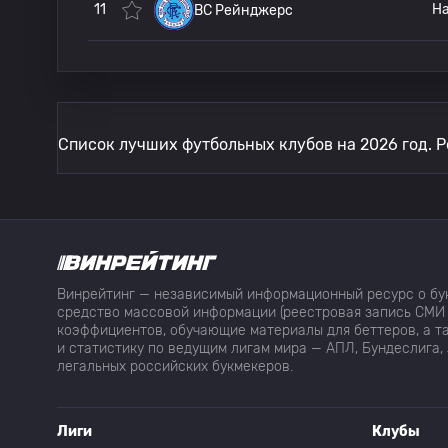
11
BC Рейнджерс
Список лучших футбольных клубов на 2026 год. Р
Винрейтинг — независимый информационный ресурс о бук
средство массовой информации (реестровая запись СМИ 
коэффициентов, обучающие материалы для беттеров, а та
и статистику по ведущим лигам мира — АПЛ, Бундеслига, 
легальных российских букмекеров.
Лиги
Клубы