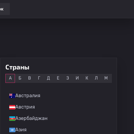
ок
Страны
Все
А
Б
В
Г
Д
Е
З
И
К
Л
М
Н
О
Австралия
Австрия
Азербайджан
Азия