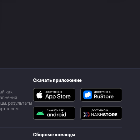
Скачать приложение
ый как
равнения
цы, результаты
партнёром
Сборные команды