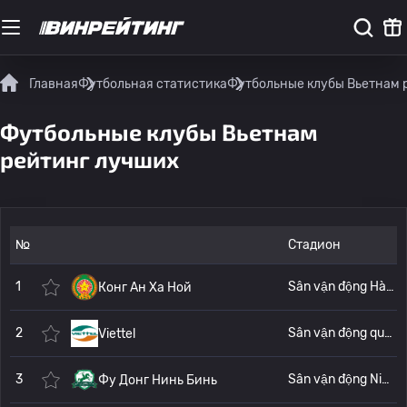
Главная
Футбольная статистика
Футбольные клубы Вьетнам 
Футбольные клубы Вьетнам
рейтинг лучших
№
Стадион
1
Sân vận động Hàng Đẫy (Стадион Ханг Дэй)
Конг Ан Ха Ной
2
Sân vận động quốc gia Mỹ Đình (Mỹ Đình National Stadium)
Viettel
3
Sân vận động Ninh Bình (Ninh Binh Stadium)
Фу Донг Нинь Бинь