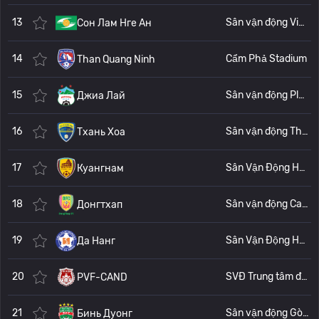
13
Sân vận động Vinh (Стадион Винь)
Сон Лам Нге Ан
14
Cẩm Phả Stadium
Than Quang Ninh
15
Sân vận động Plei Cu (Стадион в Плейку)
Джиа Лай
16
Sân vận động Thanh Hóa
Тхань Хоа
17
Sân Vận Động Hòa Xuân
Куангнам
18
Sân vận động Cao Lãnh (Cao Lanh Stadium)
Донгтхап
19
Sân Vận Động Hòa Xuân
Да Нанг
20
SVĐ Trung tâm đào tạo trẻ PVF
PVF-CAND
21
Sân vận động Gò Đậu (стадион Го Дау)
Бинь Дуонг