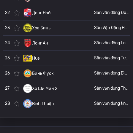
22
Sân vận động Đồng Nai (Стадион Донг Най)
Донг Най
23
Sân Vận Động Hòa Bình
Хоа Бинь
24
Sân vận động Long An (Стадион Лонг Ан)
Лонг Ан
25
Sân vận động Tự Do (Tu Do Stadium)
Hue
26
Sân vận động Bình Phước (Binh Phuoc Stadium)
Бинь Фуок
27
Sân vận động Thống Nhất (Стадион Тхонг Нхат)
Хо Ши Мин 2
28
Sân vận động tỉnh Ninh Thuận
Bình Thuận