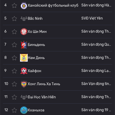
4
Sân vận động Hàng Đẫy (Стадион Ханг Дэй)
Ханойский футбольный клуб
5
SVĐ Việt Yên
Bắc Ninh
6
Sân vận động Thống Nhất (Стадион Тхонг Нхат)
Хо Ши Мин
7
Sân vận động Qui Nhơn (Стадион Qui Nhon)
Биньдинь
8
Sân vận động Thiên Trường (стадион Тхиен Чыонг)
Нам Динь
9
Sân vận động Lạch Tray (Стадион Лач Трей)
Хайфон
10
Sân Vận động tỉnh Hà Tĩnh
Хонг Линь Ха Тинь
11
Sân vận động Thống Nhất (Стадион Тхонг Нхат)
Đại Học Văn Hiến
12
Sân vận động 19 tháng 8 (Стадион Нячанга)
Кханьхоа