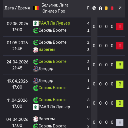
Бельгия:
Лига
Дата / Время
Г
И
Юпилер Про
РААЛ Ла Лувьер
4
09.05.2026
0
0
0
0
П
17:00
Серкль Брюгге
1
Серкль Брюгге
2
01.05.2026
0
0
0
0
П
21:45
Варегем
3
Серкль Брюгге
2
24.04.2026
0
0
0
0
В
21:45
Дендер
1
Дендер
1
19.04.2026
0
0
0
0
В
17:00
Серкль Брюгге
4
Серкль Брюгге
3
11.04.2026
0
0
0
0
В
17:00
РААЛ Ла Лувьер
0
Варегем
2
04.04.2026
0
0
0
0
Н
17:00
Серкль Брюгге
2