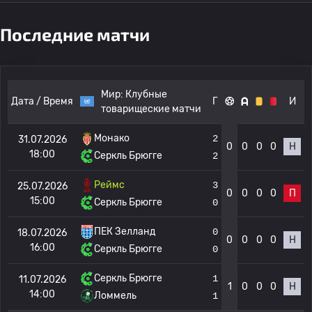
Последние матчи
Мир:
Клубные
Дата / Время
Г
И
товарищеские матчи
Монако
2
31.07.2026
0
0
0
0
Н
18:00
Серкль Брюгге
2
Реймс
3
25.07.2026
0
0
0
0
П
15:00
Серкль Брюгге
0
ПЕК Зелланд
0
18.07.2026
0
0
0
0
Н
16:00
Серкль Брюгге
0
Серкль Брюгге
1
11.07.2026
1
0
0
0
Н
14:00
Ломмель
1